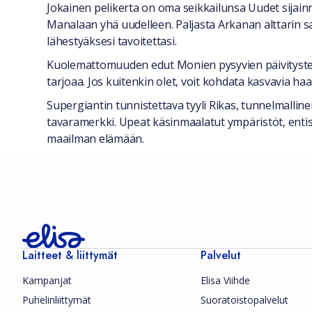
Jokainen pelikerta on oma seikkailunsa Uudet sijainni
Manalaan yhä uudelleen. Paljasta Arkanan alttarin s
lähestyäksesi tavoitettasi.
Kuolemattomuuden edut Monien pysyvien päivitysten 
tarjoaa. Jos kuitenkin olet, voit kohdata kasvavia ha
Supergiantin tunnistettava tyyli Rikas, tunnelmalli
tavaramerkki. Upeat käsinmaalatut ympäristöt, ent
maailman elämään.
Laitteet & liittymät
Palvelut
Kampanjat
Elisa Viihde
Puhelinliittymät
Suoratoistopalvelut