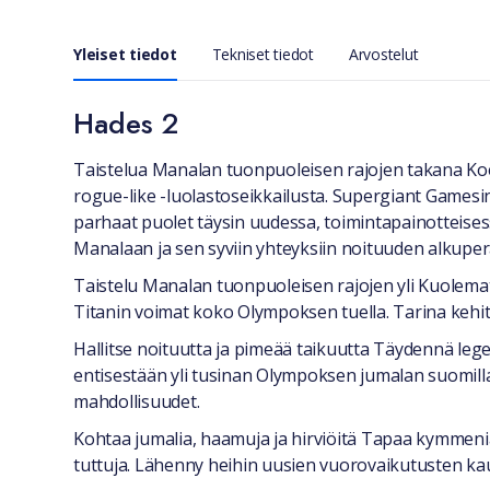
Yleiset tiedot
Tekniset tiedot
Arvostelut
Hades 2
Yleiset tiedot
Taistelua Manalan tuonpuoleisen rajojen takana Koe
rogue-like -luolastoseikkailusta. Supergiant Gamesi
parhaat puolet täysin uudessa, toimintapainotteises
Manalaan ja sen syviin yhteyksiin noituuden alkuper
Taistelu Manalan tuonpuoleisen rajojen yli Kuolema
Titanin voimat koko Olympoksen tuella. Tarina kehi
Hallitse noituutta ja pimeää taikuutta Täydennä legen
entisestään yli tusinan Olympoksen jumalan suomilla
mahdollisuudet.
Kohtaa jumalia, haamuja ja hirviöitä Tapaa kymmeniä 
tuttuja. Lähenny heihin uusien vuorovaikutusten kau