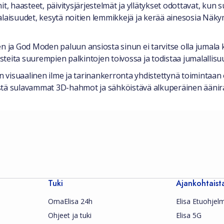
t, haasteet, päivitysjärjestelmät ja yllätykset odottavat, kun 
alaisuudet, kesytä noitien lemmikkejä ja kerää ainesosia Näk
ja God Moden paluun ansiosta sinun ei tarvitse olla jumala k
asteita suurempien palkintojen toivossa ja todistaa jumalallisuu
nen visuaalinen ilme ja tarinankerronta yhdistettynä toiminta
istä sulavammat 3D-hahmot ja sähköistävä alkuperäinen äänir
Tuki
Ajankohtaist
OmaElisa 24h
Elisa Etuohjel
Ohjeet ja tuki
Elisa 5G