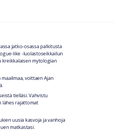
assa jatko-osassa palkitusta
ogue-like -luolastoseikkailun
u kreikkalaisen mytologian
 maailmaa, voittaen Ajan
ä.
istä tielläsi. Vahvistu
n lähes rajattomat
ukien uusia kasvoja ja vanhoja
puen matkastasi.