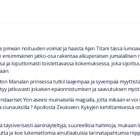
 pimeän noituuden voimat ja haasta Ajan Titani tässä lumoav
n ensimmäinen jatko-osa rakentaa alkuperäisen jumalallisen r
sa ja loputtomasti toistettavassa kokemuksessa, joka sijoittu
ään.
ton Manalan prinsessa tutkii laajempaa ja syvempää myyttistä
ttyy jatkuvasti jokaisen epäonnistumisen ja saavutuksen myöt
daariset Yön aseesi muinaisella magialla, jotta mikään ei voi se
 siunauksilla ? Apollosta Zeukseen. Kykyjen kehittämisessä o
täysiverisesti ääninäyteltyjä, suureellisia hahmoja, mukaan l
tta ja koe lukemattomia ainutlaatuisia tarinatapahtumia riip