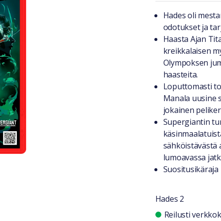
Tuotteest
Hades oli mestar
odotukset ja ta
Haasta Ajan Tit
kreikkalaisen m
Olympoksen jum
haasteita.
Loputtomasti toi
Manala uusine s
jokainen peliker
Supergiantin tun
käsinmaalatuist
sähköistävästä a
lumoavassa jatk
Suositusikäraja
Hades 2
Saatavuu
Reilusti verkk