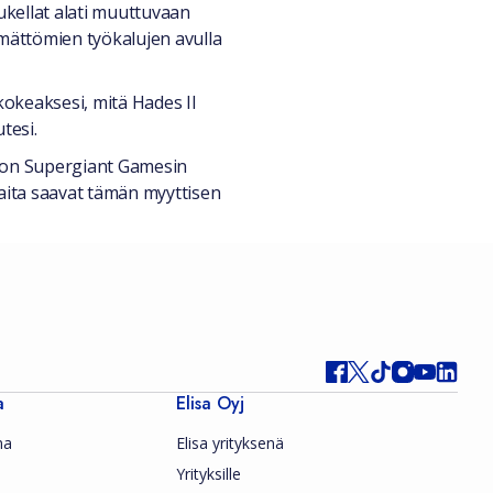
sukellat alati muuttuvaan
ymättömien työkalujen avulla
okeaksesi, mitä Hades II
tesi.
an on Supergiant Gamesin
aita saavat tämän myyttisen
a
Elisa Oyj
ma
Elisa yrityksenä
Yrityksille