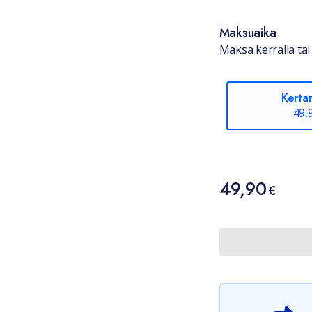
Maksuaika
Maksa kerralla tai 
Kerta
49,
Hinta
49,90
49,90 €
€