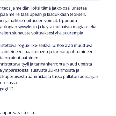
a lyhyesti
iteos ja meidän iloksi tämä jatko-osa lunastaa
rjoaa meille taas upean ja laadukkaan teoksen.
ani ja hallitse noituuden voimat: Uppoudu
ytologian syvyyksiin ja käytä muinaista magiaa sekä
alten siunausta voittaaksesi yhä suurempia
stettava rogue-like-seikkailu: Koe alati muuttuva
ijainteineen, haasteineen ja tarinatapahtumineen
ta on ainutlaatuinen.
nistettava tyyli ja tarinankerronta: Nauti upeista
a ympäristöistä, sulavista 3D-hahmoista ja
lkuperäisestä ääniraidasta tässä palkitun pelisarjan
o-osassa.
 pegi 12
stiedot
okaupan varastossa