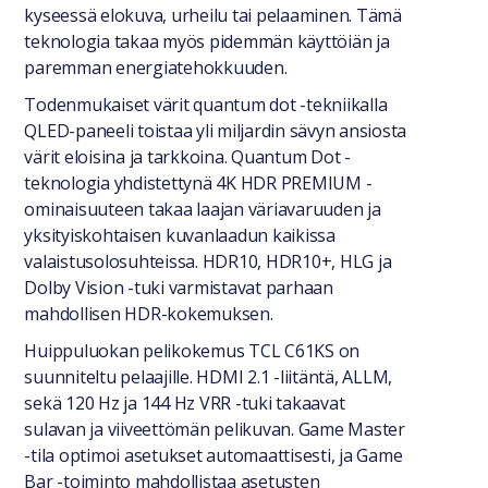
kyseessä elokuva, urheilu tai pelaaminen. Tämä
teknologia takaa myös pidemmän käyttöiän ja
paremman energiatehokkuuden.
Todenmukaiset värit quantum dot -tekniikalla
QLED-paneeli toistaa yli miljardin sävyn ansiosta
värit eloisina ja tarkkoina. Quantum Dot -
teknologia yhdistettynä 4K HDR PREMIUM -
ominaisuuteen takaa laajan väriavaruuden ja
yksityiskohtaisen kuvanlaadun kaikissa
valaistusolosuhteissa. HDR10, HDR10+, HLG ja
Dolby Vision -tuki varmistavat parhaan
mahdollisen HDR-kokemuksen.
Huippuluokan pelikokemus TCL C61KS on
suunniteltu pelaajille. HDMI 2.1 -liitäntä, ALLM,
sekä 120 Hz ja 144 Hz VRR -tuki takaavat
sulavan ja viiveettömän pelikuvan. Game Master
-tila optimoi asetukset automaattisesti, ja Game
Bar -toiminto mahdollistaa asetusten