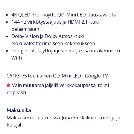
Tuotteesta lyhyesti
4K QLED Pro -näyttö QD-Mini LED -taustavalolla
144 Hz virkistystaajuus ja HDMI 2.1 -tuki
pelaamiseen
Dolby Vision ja Dolby Atmos -tuki
elokuvateatterimaiseen kokemukseen
Google TV -käyttöjärjestelmä ja sisäänrakennettu
Wi-Fi
C61KS 75 tuumainen QD-Mini LED - Google TV
Saatavuustiedot
Vain muutama jäljellä verkkokaupassa, toimi
nopeasti
Maksuaika
Maksa kerralla tai erissä. Jopa 36 kk ilman korkoja ja
kuluja!