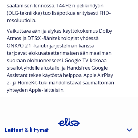
säätämisen lennossa. 144 Hz:n pelikiihdytin
(DLG-tekniikka) tuo lisäpotkua erityisesti FHD-
resoluutiolla.
Vaikuttava ääni ja älykäs käyttökokemus Dolby
Atmos ja DTS:X -ääniteknologiat yhdessä
ONKYO 2.1 -kaiutinjärjestelmän kanssa
tarjoavat elokuvateatterimaisen äänimaailman
suoraan olohuoneeseesi. Google TV kokoaa
sisällöt yhdelle alustalle, ja Handsfree Google
Assistant tekee käytöstä helppoa. Apple AirPlay
2- ja HomeKit-tuki mahdollistavat saumattoman
yhteyden Apple-laitteisiin.
Laitteet & liittymät