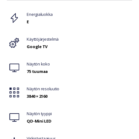
Ominaisuudet
Energialuokka
E
Käyttöjärjestelmä
Google TV
Näytön koko
75 tuumaa
Näytön resoluutio
3840 × 2160
Näytön tyyppi
QD-Mini LED
Virkistystaajuus