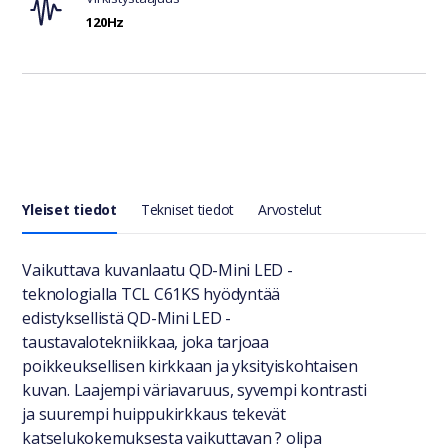
120Hz
Yleiset tiedot
Tekniset tiedot
Arvostelut
Yleiset tiedot
Vaikuttava kuvanlaatu QD-Mini LED -
teknologialla TCL C61KS hyödyntää
edistyksellistä QD-Mini LED -
taustavalotekniikkaa, joka tarjoaa
poikkeuksellisen kirkkaan ja yksityiskohtaisen
kuvan. Laajempi väriavaruus, syvempi kontrasti
ja suurempi huippukirkkaus tekevät
katselukokemuksesta vaikuttavan ? olipa