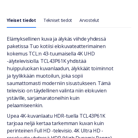
Yleiset tiedot
Tekniset tiedot
Arvostelut
Yleiset tiedot
Elämyksellinen kuva ja älykäs viihde yhdessä
paketissa Tuo kotiisi elokuvateatterimainen
kokemus TCL:n 43-tuumaisella 4K UHD
-älytelevisiolla. TCL43P61K yhdistää
huippuluokan kuvanlaadun, älykkäät toiminnot
ja tyylikkään muotoilun, joka sopii
saumattomasti moderniin sisustukseen. Tämä
televisio on täydellinen valinta niin elokuvien
ystäville, sarjamaratoneihin kuin
pelaamiseenkin.
Upea 4K-kuvanlaatu HDR-tuella TCL43P61K
tarjoaa neljä kertaa tarkemman kuvan kuin
perinteinen Full HD -televisio. 4K Ultra HD -