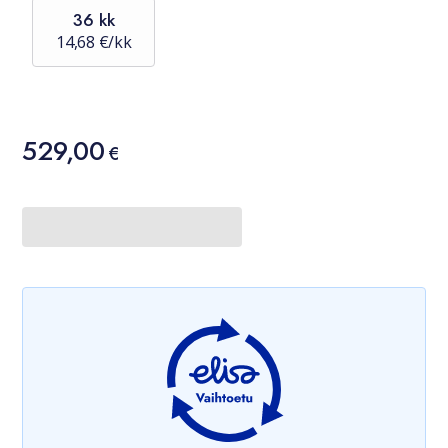
36 kk
14,68 €/kk
Hinta
529,00
529,00 €
€