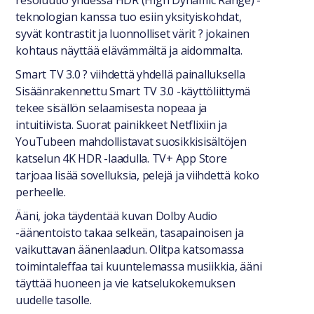
resoluutio yhdessä HDR (High Dynamic Range) -
teknologian kanssa tuo esiin yksityiskohdat,
syvät kontrastit ja luonnolliset värit ? jokainen
kohtaus näyttää elävämmältä ja aidommalta.
Smart TV 3.0 ? viihdettä yhdellä painalluksella
Sisäänrakennettu Smart TV 3.0 -käyttöliittymä
tekee sisällön selaamisesta nopeaa ja
intuitiivista. Suorat painikkeet Netflixiin ja
YouTubeen mahdollistavat suosikkisisältöjen
katselun 4K HDR -laadulla. TV+ App Store
tarjoaa lisää sovelluksia, pelejä ja viihdettä koko
perheelle.
Ääni, joka täydentää kuvan Dolby Audio
-äänentoisto takaa selkeän, tasapainoisen ja
vaikuttavan äänenlaadun. Olitpa katsomassa
toimintaleffaa tai kuuntelemassa musiikkia, ääni
täyttää huoneen ja vie katselukokemuksen
uudelle tasolle.