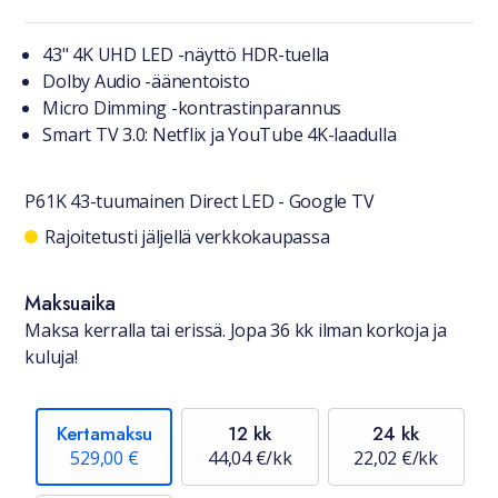
Tuotteesta lyhyesti
43" 4K UHD LED -näyttö HDR-tuella
Dolby Audio -äänentoisto
Micro Dimming -kontrastinparannus
Smart TV 3.0: Netflix ja YouTube 4K-laadulla
P61K 43-tuumainen Direct LED - Google TV
Saatavuustiedot
Rajoitetusti jäljellä verkkokaupassa
Maksuaika
Maksa kerralla tai erissä. Jopa 36 kk ilman korkoja ja
kuluja!
Kertamaksu
12 kk
24 kk
529,00 €
44,04 €/kk
22,02 €/kk