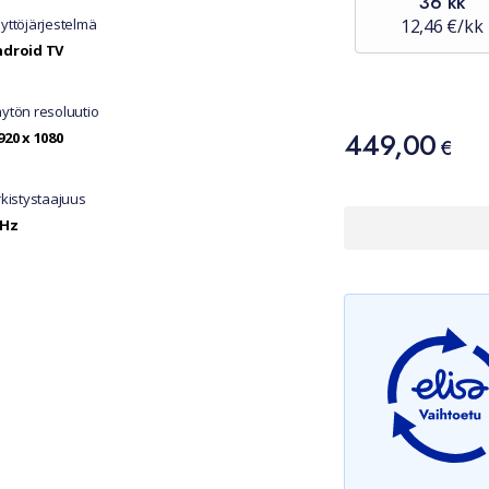
36 kk
yttöjärjestelmä
12,46 €/kk
ndroid TV
ytön resoluutio
Hinta
449,00
920 x 1080
449,00 €
€
rkistystaajuus
0Hz