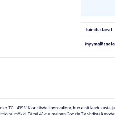
Toimitustavat
Myymäläsaata
ko TCL 43S51K on täydellinen valinta, kun etsit laadukasta ja
ittiö tai mökki. Tämä 43-tuumainen Google TV yhdistää moder