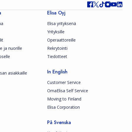
a
Elisa Oyj
ma
Elisa yrityksenä
Yrityksille
it
Operaattoreille
le ja nuorille
Rekrytointi
pselle
Tiedotteet
In English
san asiakkaille
Customer Service
OmaElisa Self Service
Moving to Finland
Elisa Corporation
På Svenska