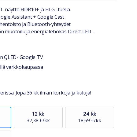
a lyhyesti
D -näyttö HDR10+ ja HLG -tuella
ogle Assistant + Google Cast
nentoisto ja Bluetooth-yhteydet
n muotoilu ja energiatehokas Direct LED -
n QLED- Google TV
stiedot
jellä verkkokaupassa
erissä. Jopa 36 kk ilman korkoja ja kuluja!
12 kk
24 kk
37,38 €/kk
18,69 €/kk