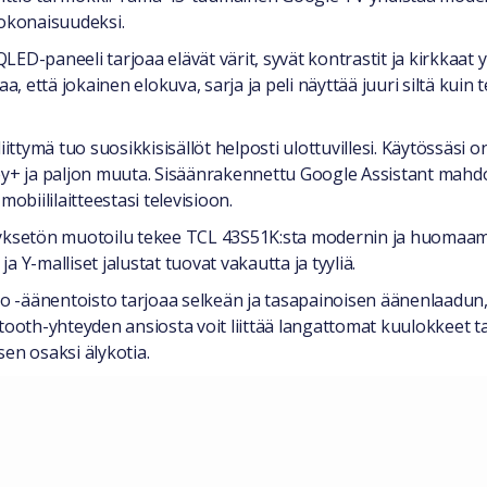
okonaisuudeksi.
D-paneeli tarjoaa elävät värit, syvät kontrastit ja kirkkaat y
että jokainen elokuva, sarja ja peli näyttää juuri siltä kuin te
ittymä tuo suosikkisisällöt helposti ulottuvillesi. Käytössäsi o
ey+ ja paljon muuta. Sisäänrakennettu Google Assistant mahdo
obiililaitteestasi televisioon.
ehyksetön muotoilu tekee TCL 43S51K:sta modernin ja huomaam
ja Y-malliset jalustat tuovat vakautta ja tyyliä.
 -äänentoisto tarjoaa selkeän ja tasapainoisen äänenlaadun,
th-yhteyden ansiosta voit liittää langattomat kuulokkeet tai
en osaksi älykotia.