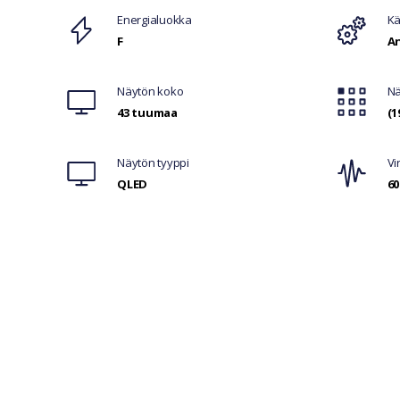
Ominaisuudet
Energialuokka
Kä
F
A
Näytön koko
Nä
43 tuumaa
(1
Näytön tyyppi
Vi
QLED
6