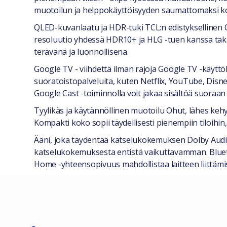
muotoilun ja helppokäyttöisyyden saumattomaksi k
QLED-kuvanlaatu ja HDR-tuki TCL:n edistyksellinen QLE
resoluutio yhdessä HDR10+ ja HLG -tuen kanssa takaa, 
terävänä ja luonnollisena.
Google TV - viihdettä ilman rajoja Google TV -käyttöli
suoratoistopalveluita, kuten Netflix, YouTube, Disn
Google Cast -toiminnolla voit jakaa sisältöä suoraan m
Tyylikäs ja käytännöllinen muotoilu Ohut, lähes k
Kompakti koko sopii täydellisesti pienempiin tiloihin, 
Ääni, joka täydentää katselukokemuksen Dolby Audio
katselukokemuksesta entistä vaikuttavamman. Bluetoo
Home -yhteensopivuus mahdollistaa laitteen liittämis