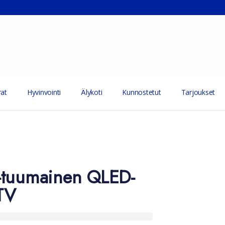
at
Hyvinvointi
Älykoti
Kunnostetut
Tarjoukset
-tuumainen QLED-
TV