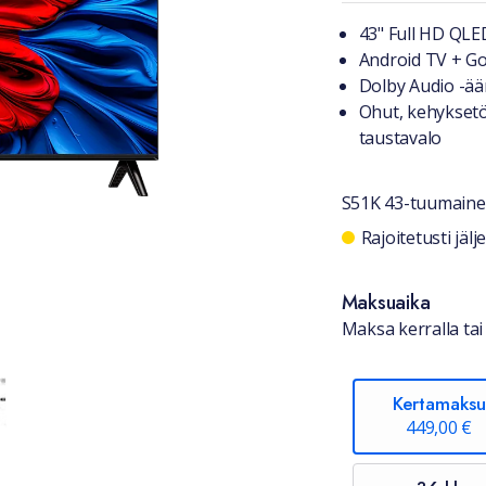
Tuotteest
43" Full HD QLE
Android TV + Go
Dolby Audio -ää
Ohut, kehyksetö
taustavalo
S51K 43-tuumaine
Saatavuu
Rajoitetusti jäl
Maksuaika
Maksa kerralla tai 
Kertamaksu
449,00 €