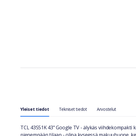
Yleiset tiedot
Tekniset tiedot
Arvostelut
Yleiset tiedot
TCL 43S51K 43" Google TV - älykäs viihdekompakti ko
pienempään tilaan - olipa kyseessä makuuhuone, ke