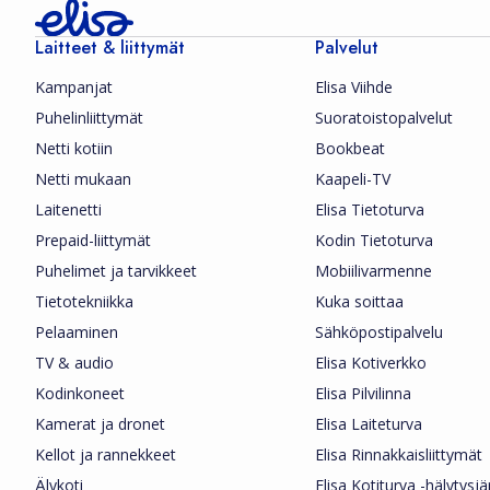
Laitteet & liittymät
Palvelut
Kampanjat
Elisa Viihde
Puhelinliittymät
Suoratoistopalvelut
Netti kotiin
Bookbeat
Netti mukaan
Kaapeli-TV
Laitenetti
Elisa Tietoturva
Prepaid-liittymät
Kodin Tietoturva
Puhelimet ja tarvikkeet
Mobiilivarmenne
Tietotekniikka
Kuka soittaa
Pelaaminen
Sähköpostipalvelu
TV & audio
Elisa Kotiverkko
Kodinkoneet
Elisa Pilvilinna
Kamerat ja dronet
Elisa Laiteturva
Kellot ja rannekkeet
Elisa Rinnakkaisliittymät
Älykoti
Elisa Kotiturva -hälytysj