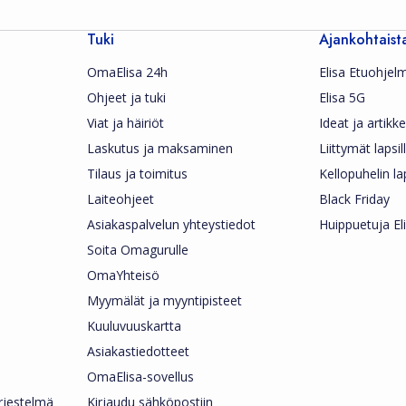
Tuki
Ajankohtaist
OmaElisa 24h
Elisa Etuohjel
Ohjeet ja tuki
Elisa 5G
Viat ja häiriöt
Ideat ja artikkel
Laskutus ja maksaminen
Liittymät lapsil
Tilaus ja toimitus
Kellopuhelin la
Laiteohjeet
Black Friday
Asiakaspalvelun yhteystiedot
Huippuetuja Eli
Soita Omagurulle
OmaYhteisö
Myymälät ja myyntipisteet
Kuuluvuuskartta
Asiakastiedotteet
OmaElisa-sovellus
ärjestelmä
Kirjaudu sähköpostiin