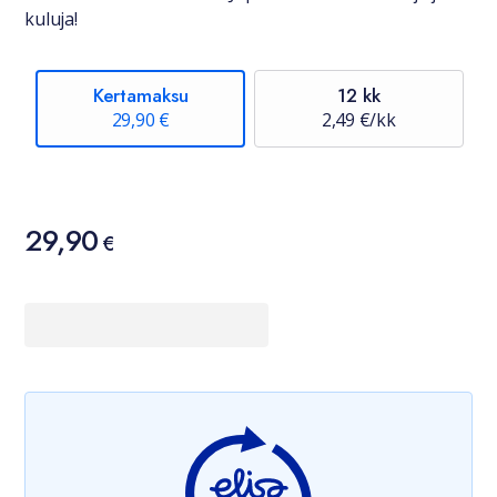
kuluja!
Kertamaksu
12 kk
29,90 €
2,49 €/kk
Hinta
29,90
29,90 €
€