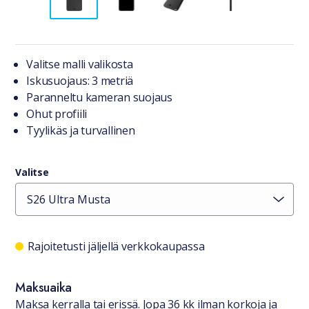
Tuotteesta lyhyesti
Valitse malli valikosta
Iskusuojaus: 3 metriä
Paranneltu kameran suojaus
Ohut profiili
Tyylikäs ja turvallinen
Valitse
Saatavuustiedot
Rajoitetusti jäljellä verkkokaupassa
Maksuaika
Maksa kerralla tai erissä. Jopa 36 kk ilman korkoja ja