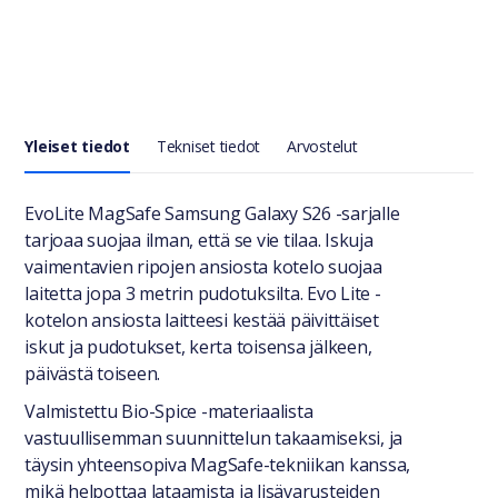
Yleiset tiedot
Tekniset tiedot
Arvostelut
Yleiset tiedot
EvoLite MagSafe Samsung Galaxy S26 -sarjalle
tarjoaa suojaa ilman, että se vie tilaa. Iskuja
vaimentavien ripojen ansiosta kotelo suojaa
laitetta jopa 3 metrin pudotuksilta. Evo Lite -
kotelon ansiosta laitteesi kestää päivittäiset
iskut ja pudotukset, kerta toisensa jälkeen,
päivästä toiseen.
Valmistettu Bio-Spice -materiaalista
vastuullisemman suunnittelun takaamiseksi, ja
täysin yhteensopiva MagSafe-tekniikan kanssa,
mikä helpottaa lataamista ja lisävarusteiden