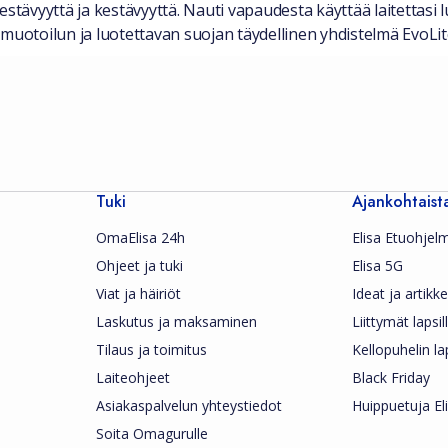
kestävyyttä ja kestävyyttä. Nauti vapaudesta käyttää laitettasi l
 muotoilun ja luotettavan suojan täydellinen yhdistelmä EvoLi
Tuki
Ajankohtaist
OmaElisa 24h
Elisa Etuohjel
Ohjeet ja tuki
Elisa 5G
Viat ja häiriöt
Ideat ja artikkel
Laskutus ja maksaminen
Liittymät lapsil
Tilaus ja toimitus
Kellopuhelin la
Laiteohjeet
Black Friday
Asiakaspalvelun yhteystiedot
Huippuetuja Eli
Soita Omagurulle