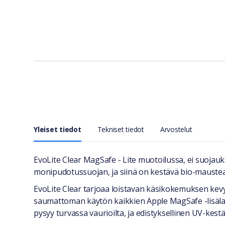
Yleiset tiedot
Tekniset tiedot
Arvostelut
Yleiset tiedot
EvoLite Clear MagSafe - Lite muotoilussa, ei suoja
monipudotussuojan, ja siinä on kestävä bio-mausteai
EvoLite Clear tarjoaa loistavan käsikokemuksen kev
saumattoman käytön kaikkien Apple MagSafe -lisälai
pysyy turvassa vaurioilta, ja edistyksellinen UV-kes