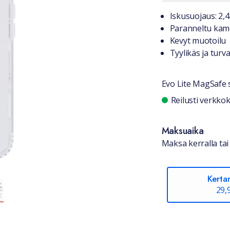
Tuotteest
Iskusuojaus: 2,4
Paranneltu kam
Kevyt muotoilu
Tyylikäs ja turva
Evo Lite MagSafe 
Saatavuu
Reilusti verkk
Maksuaika
Maksa kerralla tai 
Kerta
29,