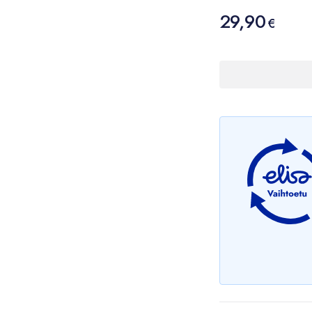
Hinta
29,90
29,90 €
€