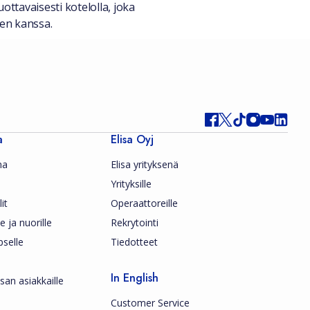
uottavaisesti kotelolla, joka
ten kanssa.
a
Elisa Oyj
ma
Elisa yrityksenä
Yrityksille
it
Operaattoreille
le ja nuorille
Rekrytointi
pselle
Tiedotteet
In English
san asiakkaille
Customer Service