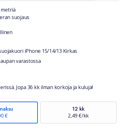
a lyhyesti
 metriä
eran suojaus
llinen
suojakuori iPhone 15/14/13 Kirkas
stiedot
okaupan varastossa
erissä. Jopa 36 kk ilman korkoja ja kuluja!
maksu
12 kk
90 €
2,49 €/kk