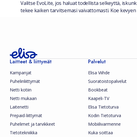
Valitse EvoLite, jos haluat todellista selkeyttä, iskun
tekee kaiken tarvitsemasi vaivattomasti. Koe kevyen
Laitteet & liittymät
Palvelut
Kampanjat
Elisa Viihde
Puhelinliittymät
Suoratoistopalvelut
Netti kotiin
Bookbeat
Netti mukaan
Kaapeli-TV
Laitenetti
Elisa Tietoturva
Prepaid-liittymät
Kodin Tietoturva
Puhelimet ja tarvikkeet
Mobiilivarmenne
Tietotekniikka
Kuka soittaa