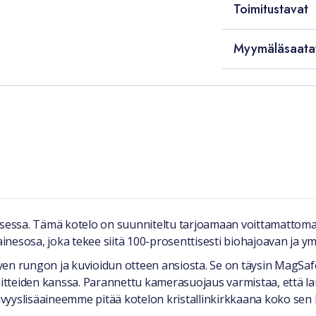
Toimitustavat
Myymäläsaata
uksessa. Tämä kotelo on suunniteltu tarjoamaan voittamattoma
nesosa, joka tekee siitä 100-prosenttisesti biohajoavan ja ym
yen rungon ja kuvioidun otteen ansiosta. Se on täysin MagSaf
tteiden kanssa. Parannettu kamerasuojaus varmistaa, että lai
tävyyslisäaineemme pitää kotelon kristallinkirkkaana koko sen 