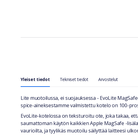
Yleiset tiedot
Tekniset tiedot
Arvostelut
Yleiset tiedot
Lite muotoilussa, ei suojauksessa - EvoLite MagSafe
spice-aineksestamme valmistettu kotelo on 100-prosen
EvoLite-kotelossa on teksturoitu ote, joka takaa, et
saumattoman käytön kaikkien Apple MagSafe -lisäla
vaurioilta, ja tyylikäs muotoilu säilyttää laitteesi ulk