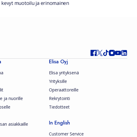
s, kevyt muotoilu ja erinomainen
a
Elisa Oyj
ma
Elisa yrityksenä
Yrityksille
it
Operaattoreille
le ja nuorille
Rekrytointi
pselle
Tiedotteet
In English
san asiakkaille
Customer Service