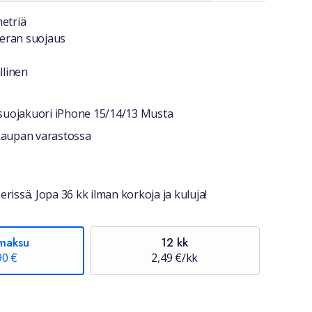
a lyhyesti
metriä
eran suojaus
llinen
suojakuori iPhone 15/14/13 Musta
stiedot
okaupan varastossa
erissä. Jopa 36 kk ilman korkoja ja kuluja!
maksu
12 kk
90 €
2,49 €/kk