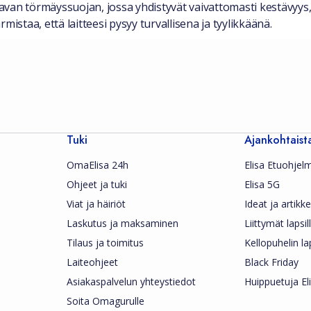
ttavan törmäyssuojan, jossa yhdistyvät vaivattomasti kestävyy
istaa, että laitteesi pysyy turvallisena ja tyylikkäänä.
Tuki
Ajankohtaist
OmaElisa 24h
Elisa Etuohjel
Ohjeet ja tuki
Elisa 5G
Viat ja häiriöt
Ideat ja artikkel
Laskutus ja maksaminen
Liittymät lapsil
Tilaus ja toimitus
Kellopuhelin la
Laiteohjeet
Black Friday
Asiakaspalvelun yhteystiedot
Huippuetuja Eli
Soita Omagurulle