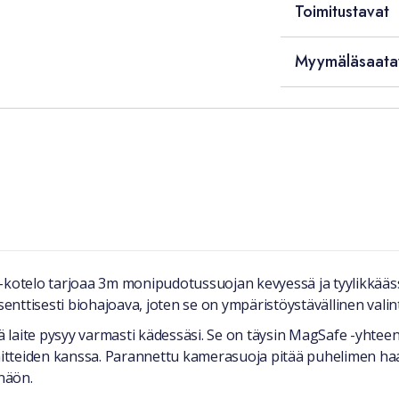
Toimitustavat
Myymäläsaata
-kotelo tarjoaa 3m monipudotussuojan kevyessä ja tyylikkääss
ttisesti biohajoava, joten se on ympäristöystävällinen valinta
tä laite pysyy varmasti kädessäsi. Se on täysin MagSafe -yhtee
itteiden kanssa. Parannettu kamerasuoja pitää puhelimen h
onäön.