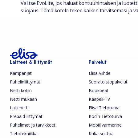
Valitse EvoLite, jos haluat kohtuuhintaisen ja luote
suojaus. Tämä kotelo tekee kaiken tarvitsemasi ja varm
Laitteet & liittymät
Palvelut
Kampanjat
Elisa Viihde
Puhelinliittymät
Suoratoistopalvelut
Netti kotiin
Bookbeat
Netti mukaan
Kaapeli-TV
Laitenetti
Elisa Tietoturva
Prepaid-liittymät
Kodin Tietoturva
Puhelimet ja tarvikkeet
Mobiilivarmenne
Tietotekniikka
Kuka soittaa