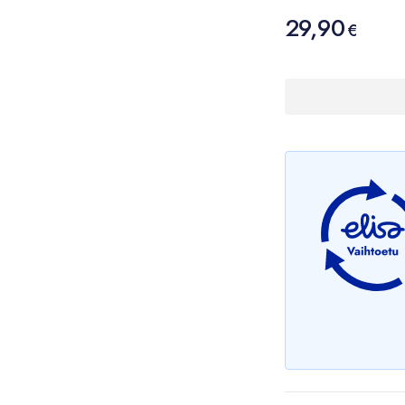
Hinta
29,90
29,90 €
€