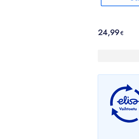
Hinta
24,99
24,99 €
€