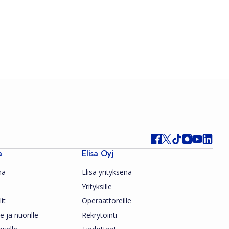
a
Elisa Oyj
ma
Elisa yrityksenä
Yrityksille
it
Operaattoreille
le ja nuorille
Rekrytointi