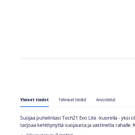
Yleiset tiedot
Tekniset tiedot
Arvostelut
Yleiset tiedot
Suojaa puhelintasi Tech21 Evo Lite -kuorella - yksi
tarjoaa kehittynyttä suojausta ja vastinetta rahalle.