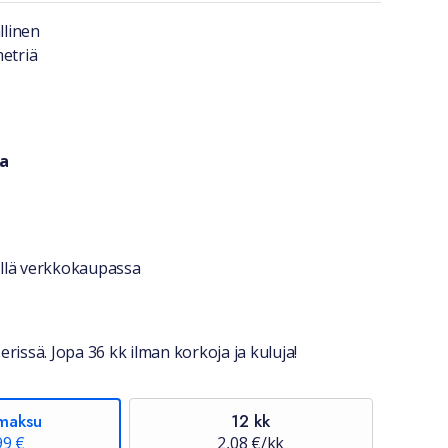
a lyhyesti
llinen
metriä
a
ri
stiedot
jellä verkkokaupassa
erissä. Jopa 36 kk ilman korkoja ja kuluja!
maksu
12 kk
99 €
2,08 €/kk