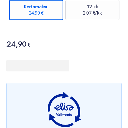
Kertamaksu
12 kk
24,90 €
2,07 €/kk
Hinta
24,90
24,90 €
€