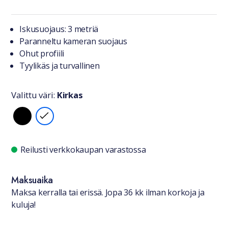
Tuotteesta lyhyesti
Iskusuojaus: 3 metriä
Paranneltu kameran suojaus
Ohut profiili
Tyylikäs ja turvallinen
Valittu väri:
Kirkas
Valitse väri
Saatavuustiedot
Reilusti verkkokaupan varastossa
Maksuaika
Maksa kerralla tai erissä. Jopa 36 kk ilman korkoja ja
kuluja!