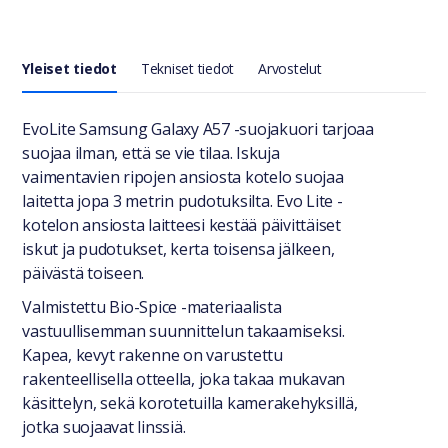
Yleiset tiedot
Tekniset tiedot
Arvostelut
Yleiset tiedot
EvoLite Samsung Galaxy A57 -suojakuori tarjoaa
suojaa ilman, että se vie tilaa. Iskuja
vaimentavien ripojen ansiosta kotelo suojaa
laitetta jopa 3 metrin pudotuksilta. Evo Lite -
kotelon ansiosta laitteesi kestää päivittäiset
iskut ja pudotukset, kerta toisensa jälkeen,
päivästä toiseen.
Valmistettu Bio-Spice -materiaalista
vastuullisemman suunnittelun takaamiseksi.
Kapea, kevyt rakenne on varustettu
rakenteellisella otteella, joka takaa mukavan
käsittelyn, sekä korotetuilla kamerakehyksillä,
jotka suojaavat linssiä.