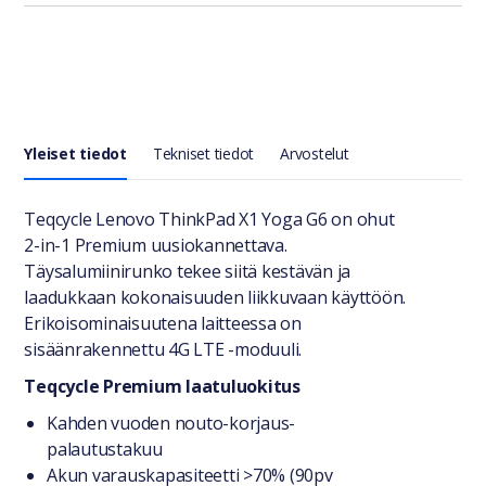
Yleiset tiedot
Tekniset tiedot
Arvostelut
Yleiset tiedot
Teqcycle Lenovo ThinkPad X1 Yoga G6 on ohut
2-in-1 Premium uusiokannettava.
Täysalumiinirunko tekee siitä kestävän ja
laadukkaan kokonaisuuden liikkuvaan käyttöön.
Erikoisominaisuutena laitteessa on
sisäänrakennettu 4G LTE -moduuli.
Teqcycle Premium laatuluokitus
Kahden vuoden nouto-korjaus-
palautustakuu
Akun varauskapasiteetti >70% (90pv