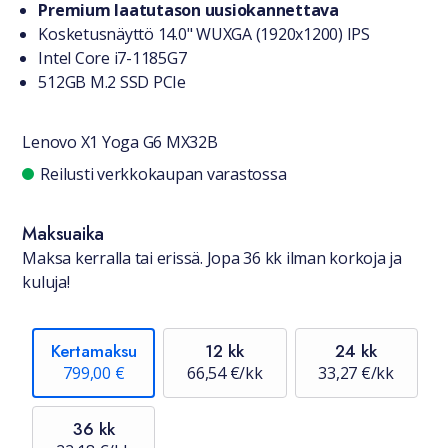
Premium laatutason uusiokannettava
Kosketusnäyttö 14.0" WUXGA (1920x1200) IPS
Intel Core i7-1185G7
512GB M.2 SSD PCIe
Lenovo X1 Yoga G6 MX32B
Saatavuustiedot
Reilusti verkkokaupan varastossa
Maksuaika
Maksa kerralla tai erissä. Jopa 36 kk ilman korkoja ja
kuluja!
Kertamaksu
12 kk
24 kk
799,00 €
66,54 €/kk
33,27 €/kk
36 kk