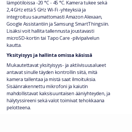
lämpötiloissa -20 °C - 45 °C. Kamera tukee sekä
2,4 GHz että 5 GHz Wi-Fi -yhteyksiä ja
integroituu saumattomasti Amazon Alexaan,
Google Assistantiin ja Samsung SmartThingsiin.
Lisäksi voit hallita tallennusta joustavasti
microSD-kortin tai Tapo Care -pilvipalvelun
kautta.
Yksityisyys ja hallinta omissa käsissä
Mukautettavat yksityisyys- ja aktiivisuusalueet
antavat sinulle täyden kontrollin siitä, mitä
kamera tallentaa ja mistä saat ilmoituksia.
Sisäänrakennettu mikrofoni ja kaiutin
mahdollistavat kaksisuuntaisen ääniyhteyden, ja
hälytyssireeni sekä valot toimivat tehokkaana
pelotteena.