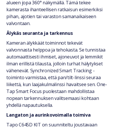
alueen jopa 360° näkymällä. Tämä tekee
kamerasta ihanteellisen ratkaisun esimerkiksi
pihan, ajotien tai varaston samanaikaiseen
valvontaan.
Älykäs seuranta ja tarkennus
Kameran älykkäät toiminnot tekevät
valvonnasta helppoa ja tehokasta. Se tunnistaa
automaattisesti ihmiset, ajoneuvot ja lemmikit
ilman erillistä tilausta, jolloin turhat hälytykset
vähenevät. Synchronized Smart Tracking -
toiminto varmistaa, että pan/tilt-linssi seuraa
liikettä, kun laajakulmalinssi havaitsee sen. One-
Tap Smart Focus puolestaan mahdollistaa
nopean tarkennuksen valitsemaasi kohtaan
yhdellä napautuksella.
Langaton ja aurinkovoimalla toimiva
Tapo C645D KIT on suunniteltu joustavaan