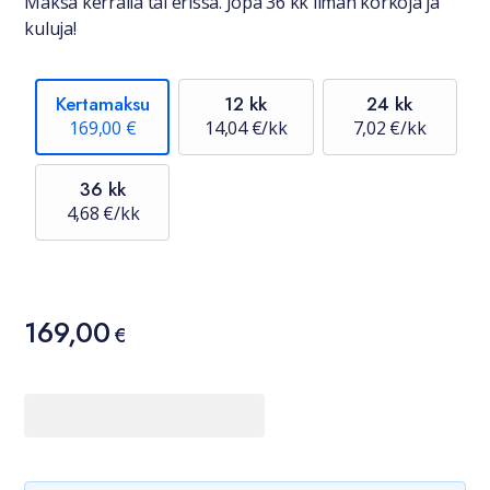
Maksa kerralla tai erissä. Jopa 36 kk ilman korkoja ja
kuluja!
Kertamaksu
12 kk
24 kk
169,00 €
14,04 €/kk
7,02 €/kk
36 kk
4,68 €/kk
Hinta
169,00
169,00 €
€