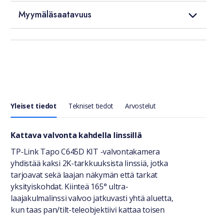
Myymäläsaatavuus
Yleiset tiedot
Tekniset tiedot
Arvostelut
Yleiset tiedot
Kattava valvonta kahdella linssillä
TP-Link Tapo C645D KIT -valvontakamera
yhdistää kaksi 2K-tarkkuuksista linssiä, jotka
tarjoavat sekä laajan näkymän että tarkat
yksityiskohdat. Kiinteä 165° ultra-
laajakulmalinssi valvoo jatkuvasti yhtä aluetta,
kun taas pan/tilt-teleobjektiivi kattaa toisen