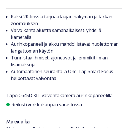
Tuotteesta lyhyesti
Kaksi 2K-linssiä tarjoaa laajan näkymän ja tarkan
zoomauksen
Valvo kahta aluetta samanaikaisesti yhdellä
kameralla
Aurinkopaneeli ja akku mahdollistavat huolettoman
langattoman käytön
Tunnistaa ihmiset, ajoneuvot ja lemmikit ilman
lisämaksuja
Automaattinen seuranta ja One-Tap Smart Focus
helpottavat valvontaa
Tapo C645D KIT valvontakamera aurinkopaneelilla
Saatavuustiedot
Reilusti verkkokaupan varastossa
Maksuaika