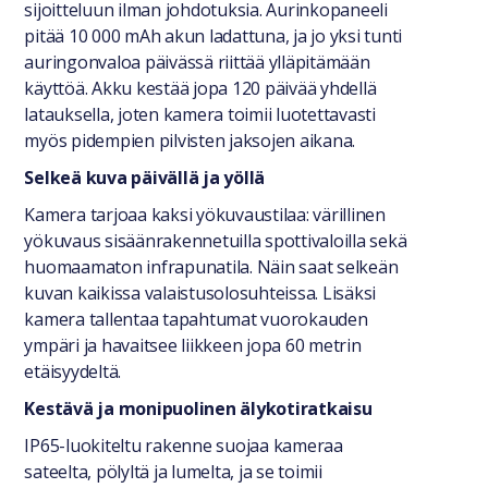
sijoitteluun ilman johdotuksia. Aurinkopaneeli
pitää 10 000 mAh akun ladattuna, ja jo yksi tunti
auringonvaloa päivässä riittää ylläpitämään
käyttöä. Akku kestää jopa 120 päivää yhdellä
latauksella, joten kamera toimii luotettavasti
myös pidempien pilvisten jaksojen aikana.
Selkeä kuva päivällä ja yöllä
Kamera tarjoaa kaksi yökuvaustilaa: värillinen
yökuvaus sisäänrakennetuilla spottivaloilla sekä
huomaamaton infrapunatila. Näin saat selkeän
kuvan kaikissa valaistusolosuhteissa. Lisäksi
kamera tallentaa tapahtumat vuorokauden
ympäri ja havaitsee liikkeen jopa 60 metrin
etäisyydeltä.
Kestävä ja monipuolinen älykotiratkaisu
IP65-luokiteltu rakenne suojaa kameraa
sateelta, pölyltä ja lumelta, ja se toimii