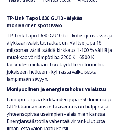
Yleiset tiedot
TP-Link Tapo L630 GU10 - älykäs
monivärinen spottivalo
TP-Link Tapo L630 GU10 tuo kotiisi joustavan ja
älykkään valaistusratkaisun. Valitse jopa 16
miljoonaa väriä, säädä kirkkaus 1-100 % välillä ja
muokkaa värilämpötilaa 2200 K - 6500 K
tarpeidesi mukaan. Luo täydellinen tunnelma
jokaiseen hetkeen - kylmästä valkoisesta
lämpimään sävyyn.
Monipuolinen ja energiatehokas valaistus
Lamppu tarjoaa kirkkauden jopa 350 lumenia ja
GU10-kannan ansiosta asennus on helppoa ja
yhteensopivaa useimpien valaisimien kanssa.
Energiansäästötila vähentää virrankulutusta
ilman, että valon laatu kärsii.