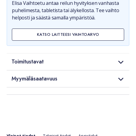
Elisa Vaihtoetu antaa reilun hyvityksen vanhasta
puhelimesta, tabletista tai älykellosta. Tee vaihto
helposti ja säästä samalla ympäristöä.
KATSO LAITTEESI VAIHTOARVO
Toimitustavat
Myymäläsaatavuus
Yleiset tiedot
Tekniset tiedot
Arvostelut