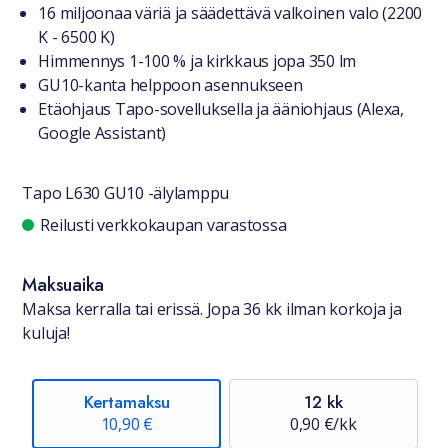
Tuotteesta lyhyesti
16 miljoonaa väriä ja säädettävä valkoinen valo (2200
K - 6500 K)
Himmennys 1-100 % ja kirkkaus jopa 350 lm
GU10-kanta helppoon asennukseen
Etäohjaus Tapo-sovelluksella ja ääniohjaus (Alexa,
Google Assistant)
Tapo L630 GU10 -älylamppu
Saatavuustiedot
Reilusti verkkokaupan varastossa
Maksuaika
Maksa kerralla tai erissä. Jopa 36 kk ilman korkoja ja
kuluja!
Kertamaksu
12 kk
10,90 €
0,90 €/kk