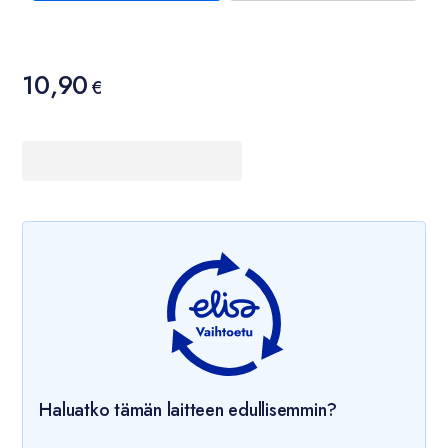
Hinta
10,90
10,90 €
€
Haluatko tämän laitteen edullisemmin?