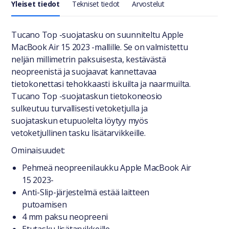
Yleiset tiedot
Tekniset tiedot
Arvostelut
Yleiset tiedot
Tucano Top -suojatasku on suunniteltu Apple
MacBook Air 15 2023 -mallille. Se on valmistettu
neljän millimetrin paksuisesta, kestävästä
neopreenistä ja suojaavat kannettavaa
tietokonettasi tehokkaasti iskuilta ja naarmuilta.
Tucano Top -suojataskun tietokoneosio
sulkeutuu turvallisesti vetoketjulla ja
suojataskun etupuolelta löytyy myös
vetoketjullinen tasku lisätarvikkeille.
Ominaisuudet:
Pehmeä neopreenilaukku Apple MacBook Air
15 2023-
Anti-Slip-järjestelmä estää laitteen
putoamisen
4 mm paksu neopreeni