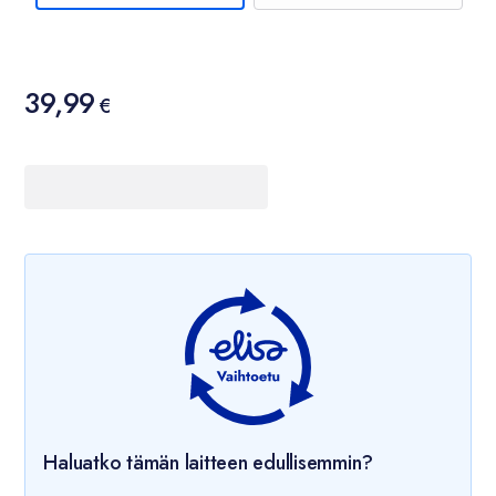
Hinta
39,99
39,99 €
€
Haluatko tämän laitteen edullisemmin?