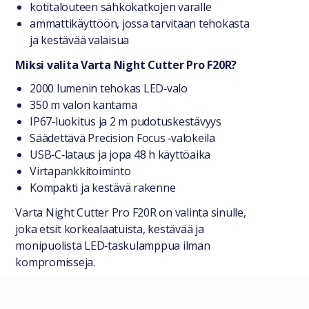
kotitalouteen sähkökatkojen varalle
ammattikäyttöön, jossa tarvitaan tehokasta
ja kestävää valaisua
Miksi valita Varta Night Cutter Pro F20R?
2000 lumenin tehokas LED‑valo
350 m valon kantama
IP67‑luokitus ja 2 m pudotuskestävyys
Säädettävä Precision Focus ‑valokeila
USB‑C‑lataus ja jopa 48 h käyttöaika
Virtapankkitoiminto
Kompakti ja kestävä rakenne
Varta Night Cutter Pro F20R on valinta sinulle,
joka etsit korkealaatuista, kestävää ja
monipuolista LED‑taskulamppua ilman
kompromisseja.