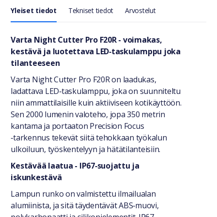
Yleiset tiedot
Tekniset tiedot
Arvostelut
Yleiset tiedot
Varta Night Cutter Pro F20R - voimakas,
kestävä ja luotettava LED‑taskulamppu joka
tilanteeseen
Varta Night Cutter Pro F20R on laadukas,
ladattava LED‑taskulamppu, joka on suunniteltu
niin ammattilaisille kuin aktiiviseen kotikäyttöön.
Sen 2000 lumenin valoteho, jopa 350 metrin
kantama ja portaaton Precision Focus
‑tarkennus tekevät siitä tehokkaan työkalun
ulkoiluun, työskentelyyn ja hätätilanteisiin.
Kestävää laatua - IP67‑suojattu ja
iskunkestävä
Lampun runko on valmistettu ilmailualan
alumiinista, ja sitä täydentävät ABS‑muovi,