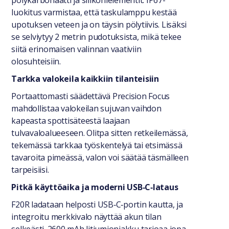
polykarbonaatti ja silikonielementit. IP67-
luokitus varmistaa, että taskulamppu kestää
upotuksen veteen ja on täysin pölytiivis. Lisäksi
se selviytyy 2 metrin pudotuksista, mikä tekee
siitä erinomaisen valinnan vaativiin
olosuhteisiin.
Tarkka valokeila kaikkiin tilanteisiin
Portaattomasti säädettävä Precision Focus
mahdollistaa valokeilan sujuvan vaihdon
kapeasta spottisäteestä laajaan
tulvavaloalueeseen. Olitpa sitten retkeilemässä,
tekemässä tarkkaa työskentelyä tai etsimässä
tavaroita pimeässä, valon voi säätää täsmälleen
tarpeisiisi.
Pitkä käyttöaika ja moderni USB‑C‑lataus
F20R ladataan helposti USB‑C‑portin kautta, ja
integroitu merkkivalo näyttää akun tilan