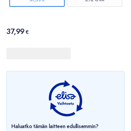
Hinta
37,99
37,99 €
€
Haluatko tämän laitteen edullisemmin?