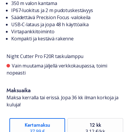
350 m valon kantama
IP67‑luokitus ja 2 m pudotuskestävyys
Säädettävä Precision Focus ‑valokeila
USB‑C‑lataus ja jopa 48 h käyttöaika
Virtapankkitoiminto
Kompakti ja kestävä rakenne
Night Cutter Pro F20R taskulamppu
Saatavuustiedot
Vain muutama jäljellä verkkokaupassa, toimi
nopeasti
Maksuaika
Maksa kerralla tai erissä. Jopa 36 kk ilman korkoja ja
kuluja!
Kertamaksu
12 kk
37,99 €
3,12 €/kk