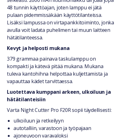
selkeästi. 2600 mAh litiumioniakku tarjoaa jopa
48 tunnin käyttöajan, joten lamppu ei jätä
pulaan pidemmissäkään käyttötilanteissa.
Lisäksi lampussa on virtapankkitoiminto, jonka
avulla voit ladata puhelimen tai muun laitteen
hätätilanteessa.
Kevyt ja helposti mukana
379 grammaa painava taskulamppu on
kompakti ja kätevä pitää mukana. Mukana
tuleva kantohihna helpottaa kuljettamista ja
vapauttaa kädet tarvittaessa.
Luotettava kumppani arkeen, ulkoiluun ja
hätätilanteisiin
Varta Night Cutter Pro F20R sopii täydellisesti:
ulkoiluun ja retkeilyyn
autotalliin, varastoon ja työpajaan
ajoneuvoon varavaloksi