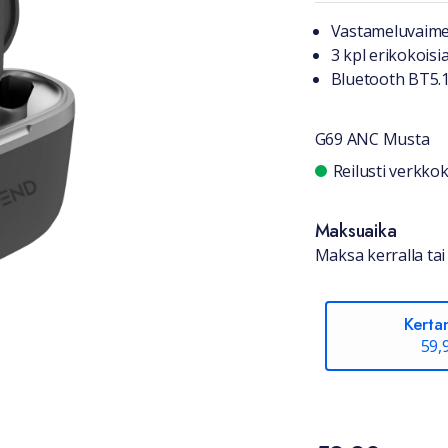
Tuotteest
Vastameluvaime
3 kpl erikokoisia
Bluetooth BT5.1
G69 ANC Musta
Saatavuu
Reilusti verkk
Maksuaika
Maksa kerralla tai 
Kerta
59,
Hinta