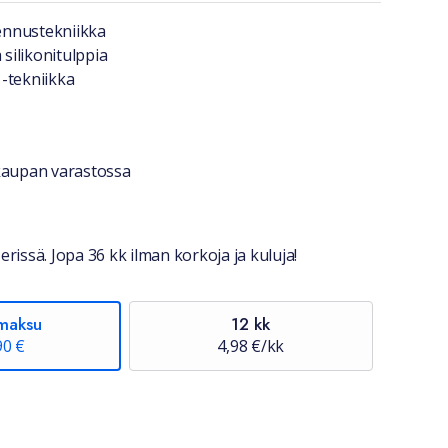
a lyhyesti
nnustekniikka
 silikonitulppia
-tekniikka
stiedot
okaupan varastossa
erissä. Jopa 36 kk ilman korkoja ja kuluja!
maksu
12 kk
90 €
4,98 €/kk