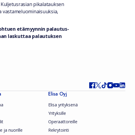
 Kuljetusrasian pikalatauksen
ata vastameluominaisuuksia,
 johtuen etämyynnin palautus-
daan laskuttaa palautuksen
a
Elisa Oyj
ma
Elisa yrityksenä
Yrityksille
it
Operaattoreille
le ja nuorille
Rekrytointi