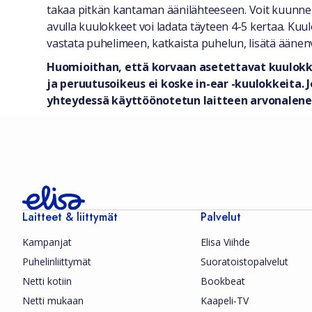
takaa pitkän kantaman äänilähteeseen. Voit kuunnell
avulla kuulokkeet voi ladata täyteen 4-5 kertaa. Kuu
vastata puhelimeen, katkaista puhelun, lisätä äänenv
Huomioithan, että korvaan asetettavat kuulokke
ja peruutusoikeus ei koske in-ear -kuulokkeita.
yhteydessä käyttöönotetun laitteen arvonalene
Laitteet & liittymät
Palvelut
Kampanjat
Elisa Viihde
Puhelinliittymät
Suoratoistopalvelut
Netti kotiin
Bookbeat
Netti mukaan
Kaapeli-TV