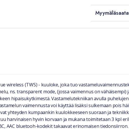
Myymäläsaata
e wireless (TWS) - kuuloke, joka tuo vastameluvaimennustekni
amelu, ns. transparent mode, (jossa vaimennus on vähäisempi)
een hipaisukytkimestä. Vastamelutekniikan avulla puhelujen
 Vastamelun vaimennusta voi käyttää lisäksi sulkemaan pois häir
tavat yhteyden kumpaankin kuulokkeeseen suoraan ja teknii
u harvinaisen hyvin korvaan ja mukana toimitetaan 3 kpl erik
BC, AAC bluetooh-kodekit takaavat erinomaisen tiedonsiirron.