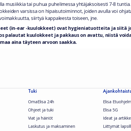
a musiikkia tai puhua puhelimessa yhtäjaksoisesti 7-8 tuntia.
lokkeiden varsissa on hipaisutoiminnot, joiden avulla voi ohj
oimakkuutta, siirtyä kappaleesta toiseen, jne.
et (in-ear -kuulokkeet) ovat hygieniatuotteita ja siitä
 Jos palautat kuulokkeet ja pakkaus on avattu, niistä voi
maa aina täyteen arvoon saakka.
Tuki
Ajankohtaist
OmaElisa 24h
Elisa Etuohjel
Ohjeet ja tuki
Elisa 5G
Viat ja häiriöt
Ideat ja artikkel
Laskutus ja maksaminen
Liittymät lapsil