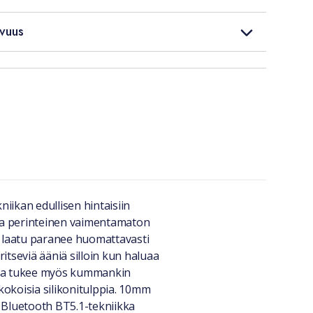
vuus
ikan edullisen hintaisiin
 ja perinteinen vaimentamaton
 laatu paranee huomattavasti
itseviä ääniä silloin kun haluaa
kka tukee myös kummankin
okoisia silikonitulppia. 10mm
 Bluetooth BT5.1-tekniikka