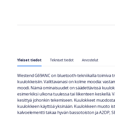
Yleiset tiedot
Tekniset tiedot
Arvostelut
Yleiset tiedot
Westend G69ANC on bluetooth-tekniikalla toimiva tru
kuulokkeisiin. Valittavanasi on kolme moodia: vast
moodi. Nämä ominaisuudet on säädettävissä kuulokk
esimerkiksi ulkona tuulessa tai liikenteen keskellä.
kesittyä johonkin tekemiseen. Kuulokkeet muodos
kuulokkeen käyttöä yksinään. Kuulokkeen muoto istu
kalvoelementti takaa hyvän bassotoiston ja A2DP, S