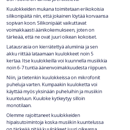
Kuulokkeiden mukana toimitetaan erikokoisia
silikonipäitä niin, että jokainen löytää korvaansa
sopivan koon. Silikonipäät vaikuttavat
voimakkaasti äänikokemukseen, joten on
tärkeää, että ne ovat juuri oikean kokoiset.
Latausrasia on kierrätettyä alumiinia ja sen
akku riittää lataamaan kuulokkeet noin 5
kertaa. Itse kuulokkeilla voi kuunnella musiikkia
noin 6-7 tuntia äänenvoimakkuudesta riippuen.
Niin, ja tietenkin kuulokkeissa on mikrofonit
puheluja varten. Kumpaakin kuuloketta voi
käyttää myös yksinään puheluihin ja musiikin
kuunteluun. Kuuloke kytkeytyy silloin
monotilaan.
Olemme rajoittaneet kuulokkeiden
hipaisutoimintoja koska musiikin kuuntelussa
on tärkeää pitää kuulokkeet juuri oikeassa