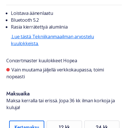
Tuotteesta lyhyesti
Loistava äänenlaatu
Bluetooth 5.2
Rasia kierrätettyä alumiinia
.Lue tästä Tekniikanmaailman arvostelu
kuulokkeista.
Concertmaster kuulokkeet Hopea
Saatavuustiedot
Vain muutama jäljellä verkkokaupassa, toimi
nopeasti
Maksuaika
Maksa kerralla tai erissä. Jopa 36 kk ilman korkoja ja
kuluja!
Kertamaksu
12 kk
24 kk