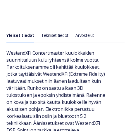
Yleiset tiedot
Tekniset tiedot
Arvostelut
Yleiset tiedot
WestendXFi Concertmaster kuulokkeiden
suunnitteluun kului yhteensä kolme vuotta.
Tarkoituksenamme oli kehittää kuulokkeet,
jotka täyttäisivät WestendXFi (Extreme Fidelity)
laatuvaatimukset niin äänen laadultaan kuin
väriltään. Runko on saatu aikaan 3D
tulostuksen ja epoksin yhdistelmänä. Rakenne
on kova ja tuo sitä kautta kuulokkeille hyvän
akustisen pohjan. Elektroniikka perustuu
korkealaatuisiin osiin ja bluetooth 5.2
tekniikkaan. Ääniasetukset ovat WestendXFi
DSP. Sointi on tarkka ja erotteleva.