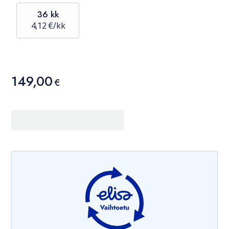
36 kk
4,12 €/kk
Hinta
149,00
149,00 €
€