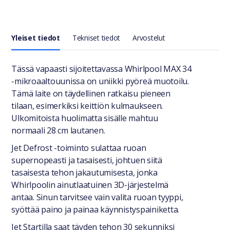
Yleiset tiedot
Tekniset tiedot
Arvostelut
Yleiset tiedot
Tässä vapaasti sijoitettavassa Whirlpool MAX 34
-mikroaaltouunissa on uniikki pyöreä muotoilu.
Tämä laite on täydellinen ratkaisu pieneen
tilaan, esimerkiksi keittiön kulmaukseen.
Ulkomitoista huolimatta sisälle mahtuu
normaali 28 cm lautanen.
Jet Defrost -toiminto sulattaa ruoan
supernopeasti ja tasaisesti, johtuen siitä
tasaisesta tehon jakautumisesta, jonka
Whirlpoolin ainutlaatuinen 3D-järjestelmä
antaa. Sinun tarvitsee vain valita ruoan tyyppi,
syöttää paino ja painaa käynnistyspainiketta.
Jet Startilla saat täyden tehon 30 sekunniksi