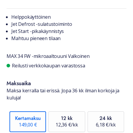
Tuotteesta lyhyesti
Helppokäyttöinen
Jet Defrost -sulatustoiminto
Jet Start -pikakäynnistys
Mahtuu pieneen tilaan
MAX 34 FW -mikroaaltouuni Valkoinen
Saatavuustiedot
Reilusti verkkokaupan varastossa
Maksuaika
Maksa kerralla tai erissä. Jopa 36 kk ilman korkoja ja
kuluja!
Kertamaksu
12 kk
24 kk
149,00 €
12,36 €/kk
6,18 €/kk