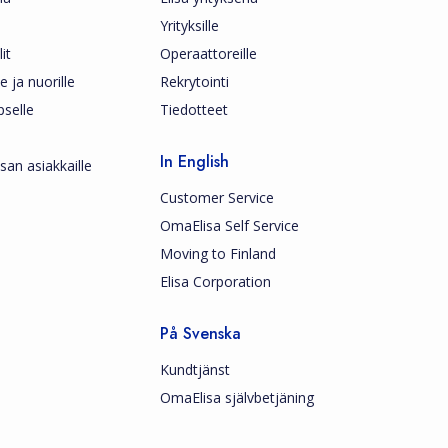
Yrityksille
it
Operaattoreille
le ja nuorille
Rekrytointi
pselle
Tiedotteet
In English
san asiakkaille
Customer Service
OmaElisa Self Service
Moving to Finland
Elisa Corporation
På Svenska
Kundtjänst
OmaElisa självbetjäning