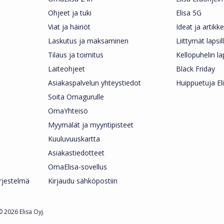
Ohjeet ja tuki
Elisa 5G
Viat ja häiriöt
Ideat ja artikkel
Laskutus ja maksaminen
Liittymät lapsil
Tilaus ja toimitus
Kellopuhelin la
Laiteohjeet
Black Friday
Asiakaspalvelun yhteystiedot
Huippuetuja Eli
Soita Omagurulle
OmaYhteisö
Myymälät ja myyntipisteet
Kuuluvuuskartta
Asiakastiedotteet
OmaElisa-sovellus
ärjestelmä
Kirjaudu sähköpostiin
 2026 Elisa Oyj.