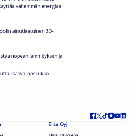
e käyttää vähemmän energiaa
poolin ainutlaatuinen 3D-
rmistaa nopean lämmityksen ja
tta lisäävä lapsilukko.
a
Elisa Oyj
ma
Elisa yrityksenä