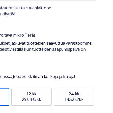
a lyhyesti
aivattomuutta ruuanlaittoon
ä käyttää
oitava mikro Teräs
stiedot
itukset jatkuvat tuotteiden saavuttua varastoomme.
tekstiviestillä kun tuotteiden saapumispäivä on
erissä. Jopa 36 kk ilman korkoja ja kuluja!
12 kk
24 kk
29,04 €/kk
14,52 €/kk