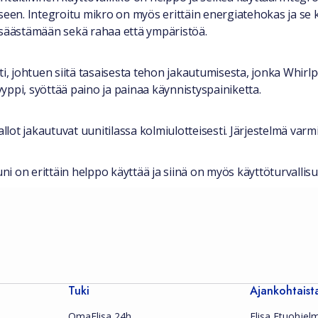
een. Integroitu mikro on myös erittäin energiatehokas ja s
a säästämään sekä rahaa että ympäristöä.
ti, johtuen siitä tasaisesta tehon jakautumisesta, jonka Whirl
tyyppi, syöttää paino ja painaa käynnistyspainiketta.
allot jakautuvat uunitilassa kolmiulotteisesti. Järjestelmä va
 on erittäin helppo käyttää ja siinä on myös käyttöturvallisuu
Tuki
Ajankohtaist
OmaElisa 24h
Elisa Etuohjel