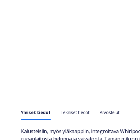
Yleiset tiedot
Tekniset tiedot
Arvostelut
Yleiset tiedot
Kalusteisiin, myös yläkaappiin, integroitava Whirlpoo
ruoanlaitosta helppoa ja vaivatonta. Tämän mikron in