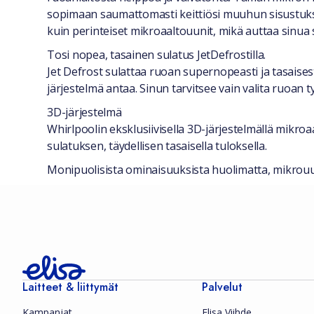
sopimaan saumattomasti keittiösi muuhun sisustuks
kuin perinteiset mikroaaltouunit, mikä auttaa sinu
Tosi nopea, tasainen sulatus JetDefrostilla.
Jet Defrost sulattaa ruoan supernopeasti ja tasaises
järjestelmä antaa. Sinun tarvitsee vain valita ruoan 
3D-järjestelmä
Whirlpoolin eksklusiivisella 3D-järjestelmällä mikroa
sulatuksen, täydellisen tasaisella tuloksella.
Monipuolisista ominaisuuksista huolimatta, mikrouuni
Laitteet & liittymät
Palvelut
Kampanjat
Elisa Viihde