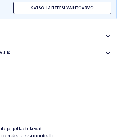
KATSO LAITTEESI VAIHTOARVO
vuus
ntoja, jotka tekevät
oitu mikro on suunniteltu