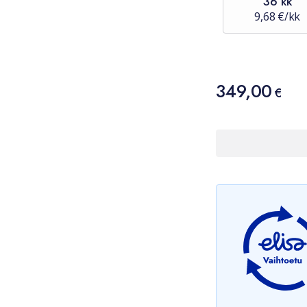
36 kk
9,68 €/kk
Hinta
349,00
349,00 €
€