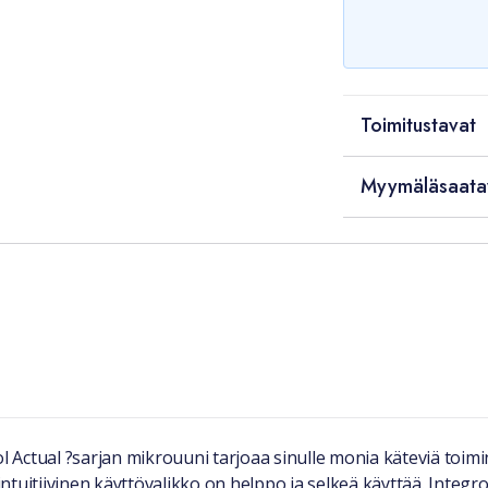
Toimitustavat
Myymäläsaata
l Actual ?sarjan mikrouuni tarjoaa sinulle monia käteviä toimi
tuitiivinen käyttövalikko on helppo ja selkeä käyttää. Integr