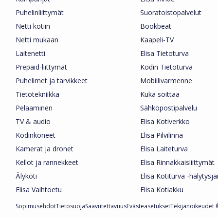
Puhelinliittymät
Suoratoistopalvelut
Netti kotiin
Bookbeat
Netti mukaan
Kaapeli-TV
Laitenetti
Elisa Tietoturva
Prepaid-liittymät
Kodin Tietoturva
Puhelimet ja tarvikkeet
Mobiilivarmenne
Tietotekniikka
Kuka soittaa
Pelaaminen
Sähköpostipalvelu
TV & audio
Elisa Kotiverkko
Kodinkoneet
Elisa Pilvilinna
Kamerat ja dronet
Elisa Laiteturva
Kellot ja rannekkeet
Elisa Rinnakkaisliittymät
Älykoti
Elisa Kotiturva -hälytysj
Elisa Vaihtoetu
Elisa Kotiakku
Sopimusehdot
Tietosuoja
Saavutettavuus
Evästeasetukset
Tekijänoikeudet ©