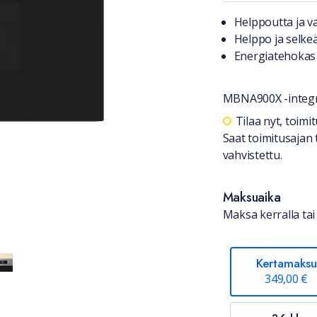
Tuotteest
Helppoutta ja v
Helppo ja selke
Energiatehokas
MBNA900X -integr
Saatavuu
Tilaa nyt, toim
Saat toimitusajan 
vahvistettu.
Maksuaika
Maksa kerralla tai 
Kertamaksu
349,00 €