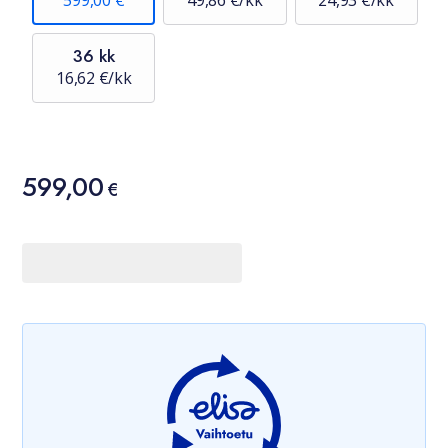
599,00 €
49,86 €/kk
24,93 €/kk
36 kk
16,62 €/kk
Hinta
599,00
599,00 €
€