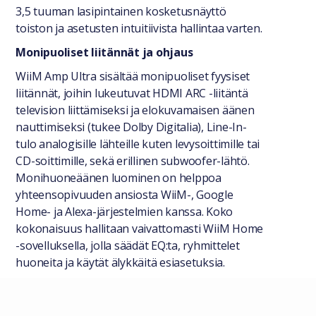
3,5 tuuman lasipintainen kosketusnäyttö
toiston ja asetusten intuitiivista hallintaa varten.
Monipuoliset liitännät ja ohjaus
WiiM Amp Ultra sisältää monipuoliset fyysiset
liitännät, joihin lukeutuvat HDMI ARC -liitäntä
television liittämiseksi ja elokuvamaisen äänen
nauttimiseksi (tukee Dolby Digitalia), Line-In-
tulo analogisille lähteille kuten levysoittimille tai
CD-soittimille, sekä erillinen subwoofer-lähtö.
Monihuoneäänen luominen on helppoa
yhteensopivuuden ansiosta WiiM-, Google
Home- ja Alexa-järjestelmien kanssa. Koko
kokonaisuus hallitaan vaivattomasti WiiM Home
-sovelluksella, jolla säädät EQ:ta, ryhmittelet
huoneita ja käytät älykkäitä esiasetuksia.