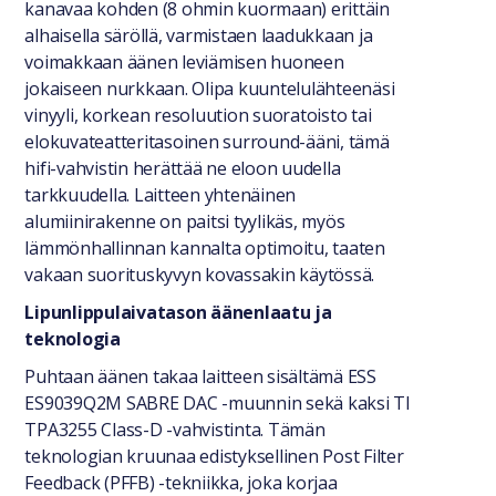
kanavaa kohden (8 ohmin kuormaan) erittäin
alhaisella säröllä, varmistaen laadukkaan ja
voimakkaan äänen leviämisen huoneen
jokaiseen nurkkaan. Olipa kuuntelulähteenäsi
vinyyli, korkean resoluution suoratoisto tai
elokuvateatteritasoinen surround-ääni, tämä
hifi-vahvistin herättää ne eloon uudella
tarkkuudella. Laitteen yhtenäinen
alumiinirakenne on paitsi tyylikäs, myös
lämmönhallinnan kannalta optimoitu, taaten
vakaan suorituskyvyn kovassakin käytössä.
Lipunlippulaivatason äänenlaatu ja
teknologia
Puhtaan äänen takaa laitteen sisältämä ESS
ES9039Q2M SABRE DAC -muunnin sekä kaksi TI
TPA3255 Class-D -vahvistinta. Tämän
teknologian kruunaa edistyksellinen Post Filter
Feedback (PFFB) -tekniikka, joka korjaa