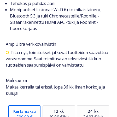
Tuotteesta lyhyesti
Tehokas ja puhdas ääni
Monipuoliset liitännät: Wi-Fi 6 (kolmikaistainen),
Bluetooth 5.3 ja tuki Chromecasteille/Roonille. -
Sisäänrakennettu HDMI ARC -tuki ja RoomFit -
huonekorjaus
Amp Ultra verkkovahvistin
Saatavuustiedot
Tilaa nyt, toimitukset jatkuvat tuotteiden saavuttua
varastoomme. Saat toimitusajan tekstiviestillä kun
tuotteiden saapumispäivä on vahvistettu.
Maksuaika
Maksa kerralla tai erissä. Jopa 36 kk ilman korkoja ja
kuluja!
Kertamaksu
12 kk
24 kk