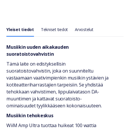
Yleiset tiedot
Tekniset tiedot
Arvostelut
Yleiset tiedot
Musiikin uuden aikakauden
suoratoistovahvistin
Tämä laite on edistyksellisin
suoratoistovahvistin, joka on suunniteltu
vastaamaan vaativimpienkin musiikin ystävien ja
kotiteatteriharrastajien tarpeisiin. Se yhdistää
tehokkaan vahvistimen, lippulaivatason DA-
muuntimen ja kattavat suoratoisto-
ominaisuudet tyylikkääseen kokonaisuuteen.
Musiikin tehokeskus
WiiM Amp Ultra tuottaa huikeat 100 wattia