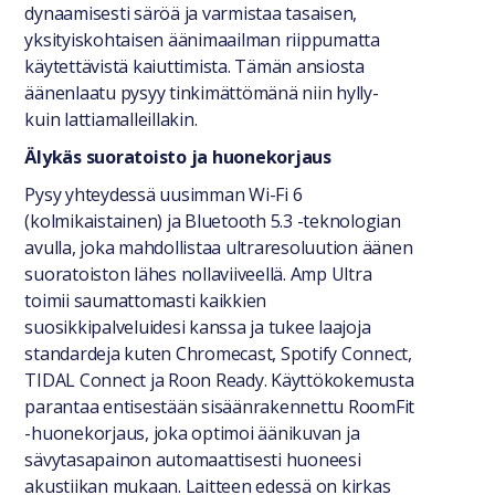
dynaamisesti säröä ja varmistaa tasaisen,
yksityiskohtaisen äänimaailman riippumatta
käytettävistä kaiuttimista. Tämän ansiosta
äänenlaatu pysyy tinkimättömänä niin hylly-
kuin lattiamalleillakin.
Älykäs suoratoisto ja huonekorjaus
Pysy yhteydessä uusimman Wi-Fi 6
(kolmikaistainen) ja Bluetooth 5.3 -teknologian
avulla, joka mahdollistaa ultraresoluution äänen
suoratoiston lähes nollaviiveellä. Amp Ultra
toimii saumattomasti kaikkien
suosikkipalveluidesi kanssa ja tukee laajoja
standardeja kuten Chromecast, Spotify Connect,
TIDAL Connect ja Roon Ready. Käyttökokemusta
parantaa entisestään sisäänrakennettu RoomFit
-huonekorjaus, joka optimoi äänikuvan ja
sävytasapainon automaattisesti huoneesi
akustiikan mukaan. Laitteen edessä on kirkas