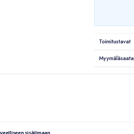
Toimitustavat
Myymäläsaata
rveelliseen sisäilmaan