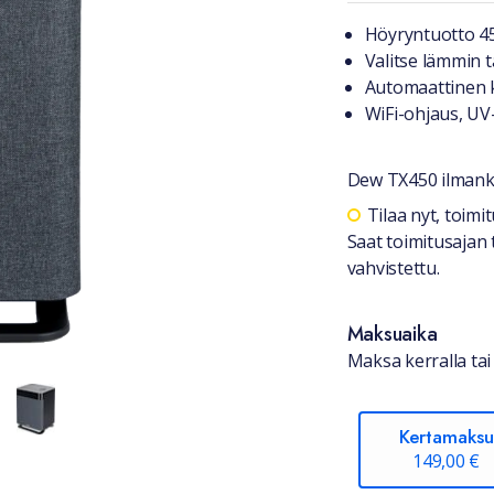
Tuotteest
Höyryntuotto 450
Valitse lämmin t
Automaattinen 
WiFi-ohjaus, UV-
Dew TX450 ilmank
Saatavuu
Tilaa nyt, toim
Saat toimitusajan 
vahvistettu.
Maksuaika
Maksa kerralla tai 
Kertamaksu
149,00 €