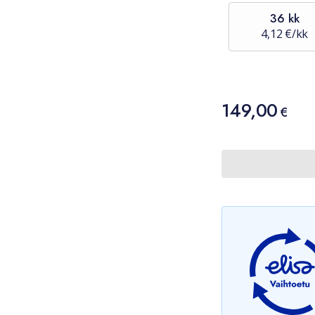
36 kk
4,12 €/kk
Hinta
149,00
149,00 €
€