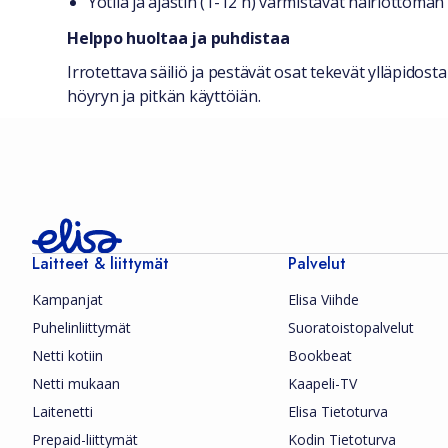
Yötila ja ajastin (1-12 h) varmistavat häiriöttömän
Helppo huoltaa ja puhdistaa
Irrotettava säiliö ja pestävät osat tekevät ylläpidost
höyryn ja pitkän käyttöiän.
Laitteet & liittymät
Palvelut
Kampanjat
Elisa Viihde
Puhelinliittymät
Suoratoistopalvelut
Netti kotiin
Bookbeat
Netti mukaan
Kaapeli-TV
Laitenetti
Elisa Tietoturva
Prepaid-liittymät
Kodin Tietoturva