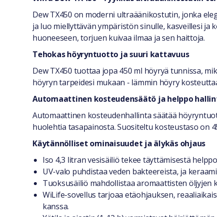
Yleiset tiedot
Dew TX450 on moderni ultraäänikostutin, jonka elega
ja luo miellyttävän ympäristön sinulle, kasveillesi j
huoneeseen, torjuen kuivaa ilmaa ja sen haittoja.
Tehokas höyryntuotto ja suuri kattavuus
Dew TX450 tuottaa jopa 450 ml höyryä tunnissa, mikä
höyryn tarpeidesi mukaan - lämmin höyry kosteuttaa 
Automaattinen kosteudensäätö ja helppo hallin
Automaattinen kosteudenhallinta säätää höyryntuott
huolehtia tasapainosta. Suositeltu kosteustaso on 4
Käytännölliset ominaisuudet ja älykäs ohjaus
Iso 4,3 litran vesisäiliö tekee täyttämisestä helppo
UV-valo puhdistaa veden bakteereista, ja keraam
Tuoksusäiliö mahdollistaa aromaattisten öljyjen 
WiLife-sovellus tarjoaa etäohjauksen, reaaliaika
kanssa.