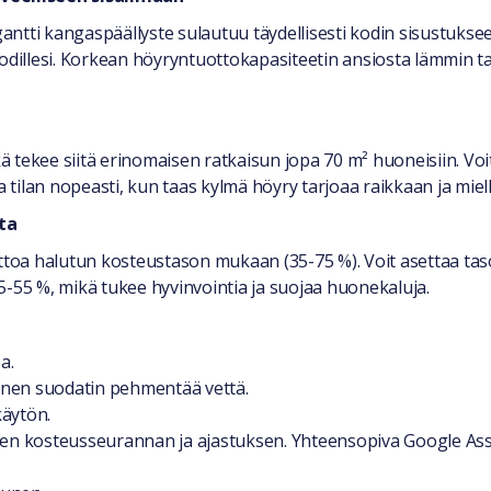
ntti kangaspäällyste sulautuu täydellisesti kodin sisustuksee
a kodillesi. Korkean höyryntuottokapasiteetin ansiosta lämmin ta
 tekee siitä erinomaisen ratkaisun jopa 70 m² huoneisiin. Voi
tilan nopeasti, kun taas kylmä höyry tarjoaa raikkaan ja miell
ta
oa halutun kosteustason mukaan (35-75 %). Voit asettaa tason
5-55 %, mikä tukee hyvinvointia ja suojaa huonekaluja.
a.
inen suodatin pehmentää vettä.
käytön.
isen kosteusseurannan ja ajastuksen. Yhteensopiva Google As