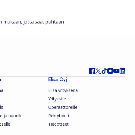
iden mukaan, jotta saat puhtaan
a
Elisa Oyj
ma
Elisa yrityksenä
Yrityksille
it
Operaattoreille
le ja nuorille
Rekrytointi
pselle
Tiedotteet