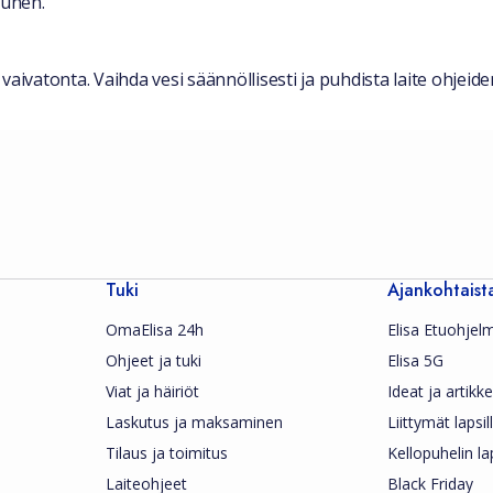
 unen.
a vaivatonta. Vaihda vesi säännöllisesti ja puhdista laite ohje
Tuki
Ajankohtaist
OmaElisa 24h
Elisa Etuohjel
Ohjeet ja tuki
Elisa 5G
Viat ja häiriöt
Ideat ja artikkel
Laskutus ja maksaminen
Liittymät lapsil
Tilaus ja toimitus
Kellopuhelin la
Laiteohjeet
Black Friday