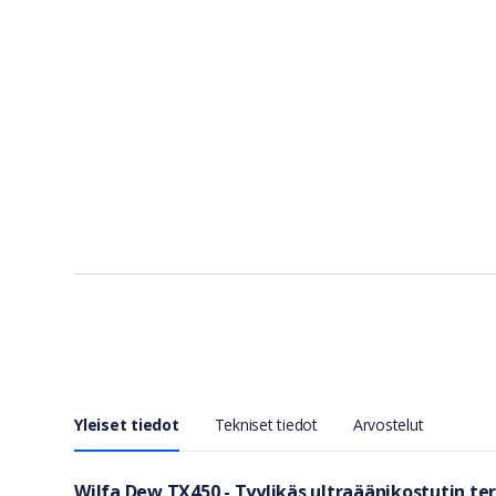
Yleiset tiedot
Tekniset tiedot
Arvostelut
Wilfa Dew TX450 - Tyylikäs ultraäänikostutin te