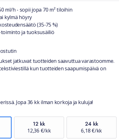
a lyhyesti
 ml/h - sopii jopa 70 m² tiloihin
ai kylmä höyry
kosteudensäätö (35-75 %)
toiminto ja tuoksusäiliö
ostutin
stiedot
itukset jatkuvat tuotteiden saavuttua varastoomme.
tekstiviestillä kun tuotteiden saapumispäivä on
erissä. Jopa 36 kk ilman korkoja ja kuluja!
12 kk
24 kk
12,36 €/kk
6,18 €/kk