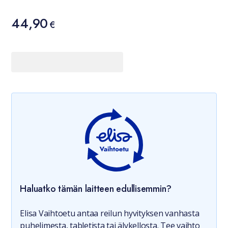
Hinta
44,90
44,90 €
€
Haluatko tämän laitteen edullisemmin?
Elisa Vaihtoetu antaa reilun hyvityksen vanhasta
puhelimesta, tabletista tai älykellosta. Tee vaihto