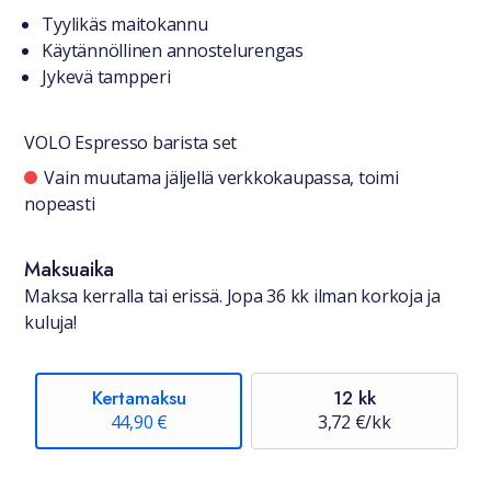
Tuotteesta lyhyesti
Tyylikäs maitokannu
Käytännöllinen annostelurengas
Jykevä tampperi
VOLO Espresso barista set
Saatavuustiedot
Vain muutama jäljellä verkkokaupassa, toimi
nopeasti
Maksuaika
Maksa kerralla tai erissä. Jopa 36 kk ilman korkoja ja
kuluja!
Kertamaksu
12 kk
44,90 €
3,72 €/kk