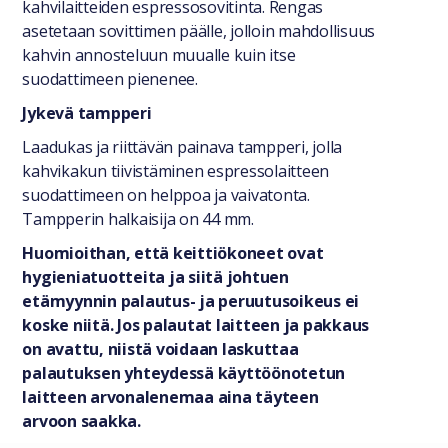
kahvilaitteiden espressosovitinta. Rengas
asetetaan sovittimen päälle, jolloin mahdollisuus
kahvin annosteluun muualle kuin itse
suodattimeen pienenee.
Jykevä tampperi
Laadukas ja riittävän painava tampperi, jolla
kahvikakun tiivistäminen espressolaitteen
suodattimeen on helppoa ja vaivatonta.
Tampperin halkaisija on 44 mm.
Huomioithan, että keittiökoneet ovat
hygieniatuotteita ja siitä johtuen
etämyynnin palautus- ja peruutusoikeus ei
koske niitä. Jos palautat laitteen ja pakkaus
on avattu, niistä voidaan laskuttaa
palautuksen yhteydessä käyttöönotetun
laitteen arvonalenemaa aina täyteen
arvoon saakka.