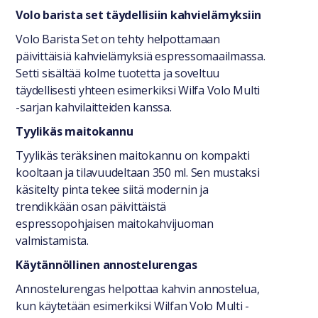
Yleiset tiedot
Volo barista set täydellisiin kahvielämyksiin
Volo Barista Set on tehty helpottamaan
päivittäisiä kahvielämyksiä espressomaailmassa.
Setti sisältää kolme tuotetta ja soveltuu
täydellisesti yhteen esimerkiksi Wilfa Volo Multi
-sarjan kahvilaitteiden kanssa.
Tyylikäs maitokannu
Tyylikäs teräksinen maitokannu on kompakti
kooltaan ja tilavuudeltaan 350 ml. Sen mustaksi
käsitelty pinta tekee siitä modernin ja
trendikkään osan päivittäistä
espressopohjaisen maitokahvijuoman
valmistamista.
Käytännöllinen annostelurengas
Annostelurengas helpottaa kahvin annostelua,
kun käytetään esimerkiksi Wilfan Volo Multi -