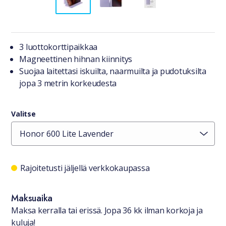
Tuotteesta lyhyesti
3 luottokorttipaikkaa
Magneettinen hihnan kiinnitys
Suojaa laitettasi iskuilta, naarmuilta ja pudotuksilta
jopa 3 metrin korkeudesta
Valitse
Saatavuustiedot
Rajoitetusti jäljellä verkkokaupassa
Maksuaika
Maksa kerralla tai erissä. Jopa 36 kk ilman korkoja ja
kuluja!