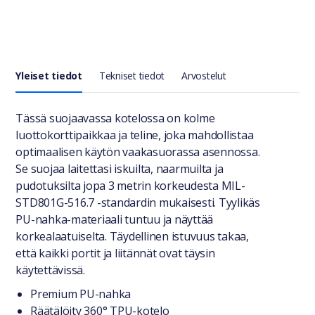
Yleiset tiedot
Tekniset tiedot
Arvostelut
Yleiset tiedot
Tässä suojaavassa kotelossa on kolme
luottokorttipaikkaa ja teline, joka mahdollistaa
optimaalisen käytön vaakasuorassa asennossa.
Se suojaa laitettasi iskuilta, naarmuilta ja
pudotuksilta jopa 3 metrin korkeudesta MIL-
STD801G-516.7 -standardin mukaisesti. Tyylikäs
PU-nahka-materiaali tuntuu ja näyttää
korkealaatuiselta. Täydellinen istuvuus takaa,
että kaikki portit ja liitännät ovat täysin
käytettävissä.
Premium PU-nahka
Räätälöity 360° TPU-kotelo