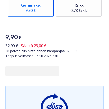
Kertamaksu
12 kk
9,90 €
0,78 €/kk
Hinta
9,90
9,90 €
€
30 päivän alin hinta ennen kampanjaa
32,90
€
32,90
€
Säästä
23,00
€
30 päivän alin hinta ennen kampanjaa
32,90
€.
Tarjous voimassa
05.10.2026
asti.