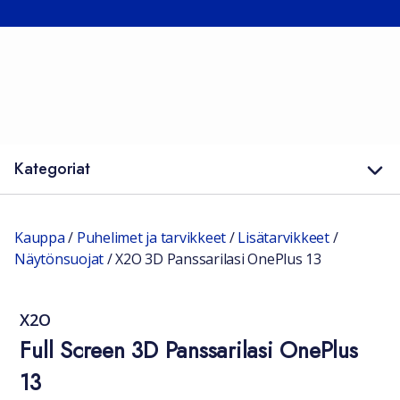
Kategoriat
Kauppa
/
Puhelimet ja tarvikkeet
/
Lisätarvikkeet
/
Näytönsuojat
/
X2O 3D Panssarilasi OnePlus 13
X2O
Full Screen 3D Panssarilasi OnePlus
13