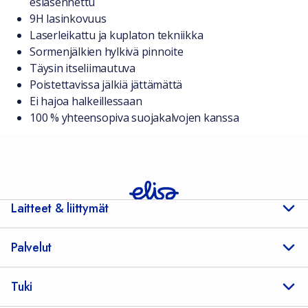
esiasennettu
9H lasinkovuus
Laserleikattu ja kuplaton tekniikka
Sormenjälkien hylkivä pinnoite
Täysin itseliimautuva
Poistettavissa jälkiä jättämättä
Ei hajoa halkeillessaan
100 % yhteensopiva suojakalvojen kanssa
Laitteet & liittymät
Palvelut
Tuki