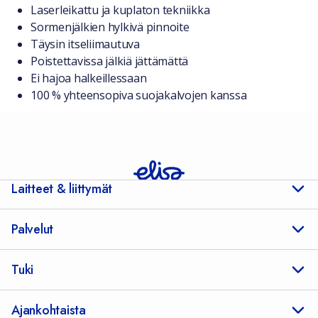
Laserleikattu ja kuplaton tekniikka
Sormenjälkien hylkivä pinnoite
Täysin itseliimautuva
Poistettavissa jälkiä jättämättä
Ei hajoa halkeillessaan
100 % yhteensopiva suojakalvojen kanssa
Laitteet & liittymät
Palvelut
Tuki
Ajankohtaista