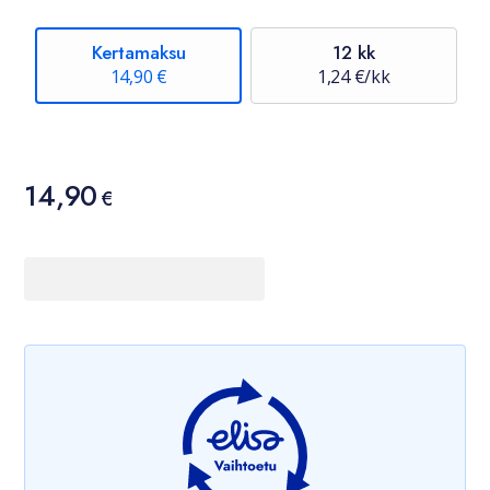
Kertamaksu
12 kk
14,90 €
1,24 €/kk
Hinta
14,90
14,90 €
€