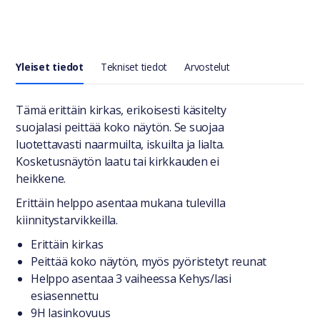
Yleiset tiedot
Tekniset tiedot
Arvostelut
Yleiset tiedot
Tämä erittäin kirkas, erikoisesti käsitelty
suojalasi peittää koko näytön. Se suojaa
luotettavasti naarmuilta, iskuilta ja lialta.
Kosketusnäytön laatu tai kirkkauden ei
heikkene.
Erittäin helppo asentaa mukana tulevilla
kiinnitystarvikkeilla.
Erittäin kirkas
Peittää koko näytön, myös pyöristetyt reunat
Helppo asentaa 3 vaiheessa Kehys/lasi
esiasennettu
9H lasinkovuus