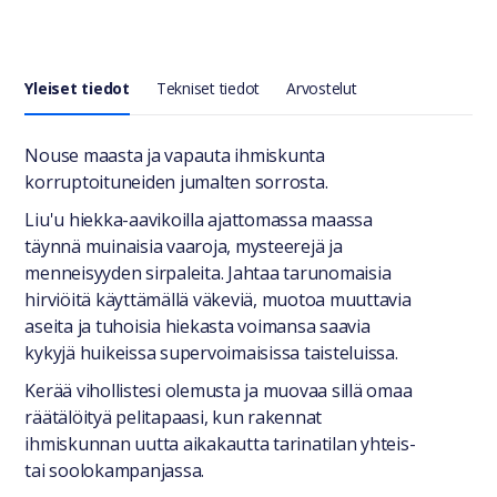
Yleiset tiedot
Tekniset tiedot
Arvostelut
Yleiset tiedot
Nouse maasta ja vapauta ihmiskunta
korruptoituneiden jumalten sorrosta.
Liu'u hiekka-aavikoilla ajattomassa maassa
täynnä muinaisia vaaroja, mysteerejä ja
menneisyyden sirpaleita. Jahtaa tarunomaisia
hirviöitä käyttämällä väkeviä, muotoa muuttavia
aseita ja tuhoisia hiekasta voimansa saavia
kykyjä huikeissa supervoimaisissa taisteluissa.
Kerää vihollistesi olemusta ja muovaa sillä omaa
räätälöityä pelitapaasi, kun rakennat
ihmiskunnan uutta aikakautta tarinatilan yhteis-
tai soolokampanjassa.