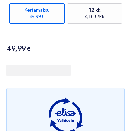
Kertamaksu
12 kk
49,99 €
4,16 €/kk
Hinta
49,99
49,99 €
€