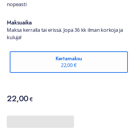
nopeasti
Maksuaika
Maksa kerralla tai erissä. Jopa 36 kk ilman korkoja ja
kuluja!
Kertamaksu
22,00 €
Hinta
22,00
22,00 €
€