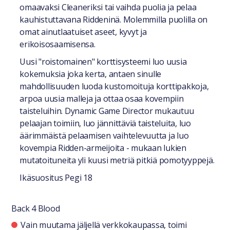
omaavaksi Cleaneriksi tai vaihda puolia ja pelaa
kauhistuttavana Riddeninä. Molemmilla puolilla on
omat ainutlaatuiset aseet, kyvyt ja
erikoisosaamisensa.
Uusi "roistomainen" korttisysteemi luo uusia
kokemuksia joka kerta, antaen sinulle
mahdollisuuden luoda kustomoituja korttipakkoja,
arpoa uusia malleja ja ottaa osaa kovempiin
taisteluihin. Dynamic Game Director mukautuu
pelaajan toimiin, luo jännittäviä taisteluita, luo
äärimmäistä pelaamisen vaihtelevuutta ja luo
kovempia Ridden-armeijoita - mukaan lukien
mutatoituneita yli kuusi metriä pitkiä pomotyyppejä.
Ikäsuositus Pegi 18
Back 4 Blood
Saatavuustiedot
Vain muutama jäljellä verkkokaupassa, toimi