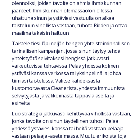
olennoiksi, joiden tavoite on ahmia ihmiskunnan
jäänteet. Ihmiskunnan olemassaolon ollessa
uhattuna sinun ja ystäviesi vastuulla on alkaa
taisteluun vihollista vastaan, tuhota Ridden ja ottaa
maailma takaisin haltuun.
Taistele tiesi läpi neljän hengen yhteistoiminnallisen
tarinallisen kampanjan, jossa sinun täytyy tehdä
yhteistyötä selvitäksesi hengissä jatkuvasti
vaikeutuvissa tehtävissä. Pelaa yhdessä kolmen
ystäväsi kanssa verkossa tai yksinpelinä ja johda
tiimiäsi taistelussa. Valitse kahdeksasta
kustomoitavasta Cleanerista, yhdestä immuunista
selviytyjästä ja valikoimasta tappavia aseita ja
esineitä.
Luo strategia jatkuvasti kehittyvää vihollista vastaan,
jonka tavoite on sinun täydellinen tuhosi. Pelaa
yhdessä ystäviesi kanssa tai heitä vastaan pelaaja
vastaan pelaaja -asetelmassa. Muutu erikoistaitoja