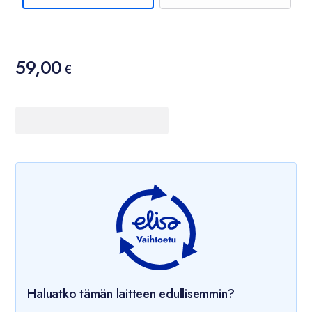
Hinta
59,00
59,00 €
€
Haluatko tämän laitteen edullisemmin?