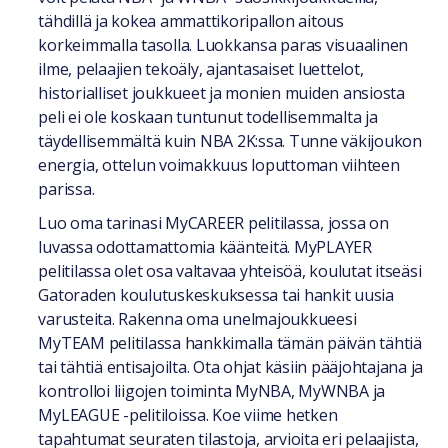
tähdillä ja kokea ammattikoripallon aitous
korkeimmalla tasolla. Luokkansa paras visuaalinen
ilme, pelaajien tekoäly, ajantasaiset luettelot,
historialliset joukkueet ja monien muiden ansiosta
peli ei ole koskaan tuntunut todellisemmalta ja
täydellisemmältä kuin NBA 2K:ssa. Tunne väkijoukon
energia, ottelun voimakkuus loputtoman viihteen
parissa.
Luo oma tarinasi MyCAREER pelitilassa, jossa on
luvassa odottamattomia käänteitä. MyPLAYER
pelitilassa olet osa valtavaa yhteisöä, koulutat itseäsi
Gatoraden koulutuskeskuksessa tai hankit uusia
varusteita. Rakenna oma unelmajoukkueesi
MyTEAM pelitilassa hankkimalla tämän päivän tähtiä
tai tähtiä entisajoilta. Ota ohjat käsiin pääjohtajana ja
kontrolloi liigojen toiminta MyNBA, MyWNBA ja
MyLEAGUE -pelitiloissa. Koe viime hetken
tapahtumat seuraten tilastoja, arvioita eri pelaajista,