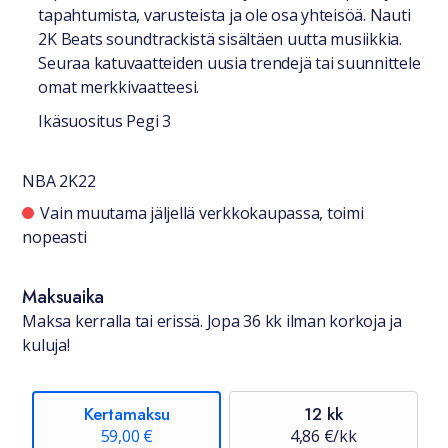
tapahtumista, varusteista ja ole osa yhteisöä. Nauti
2K Beats soundtrackistä sisältäen uutta musiikkia.
Seuraa katuvaatteiden uusia trendejä tai suunnittele
omat merkkivaatteesi.
Ikäsuositus Pegi 3
NBA 2K22
Saatavuustiedot
Vain muutama jäljellä verkkokaupassa, toimi
nopeasti
Maksuaika
Maksa kerralla tai erissä. Jopa 36 kk ilman korkoja ja
kuluja!
Kertamaksu
12 kk
59,00 €
4,86 €/kk