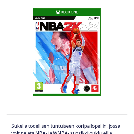
Tuotteesta lyhyesti
Sukella todellisen tuntuiseen koripallopeliin, jossa
voit pelata NBA- ja WNBA- suosikkijoukkueilla,