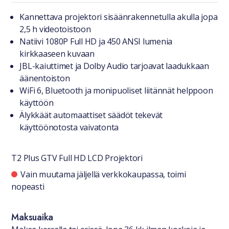
Tuotteesta lyhyesti
Kannettava projektori sisäänrakennetulla akulla jopa
2,5 h videotoistoon
Natiivi 1080P Full HD ja 450 ANSI lumenia
kirkkaaseen kuvaan
JBL-kaiuttimet ja Dolby Audio tarjoavat laadukkaan
äänentoiston
WiFi 6, Bluetooth ja monipuoliset liitännät helppoon
käyttöön
Älykkäät automaattiset säädöt tekevät
käyttöönotosta vaivatonta
T2 Plus GTV Full HD LCD Projektori
Saatavuustiedot
Vain muutama jäljellä verkkokaupassa, toimi
nopeasti
Maksuaika