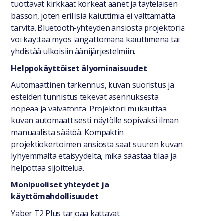
tuottavat kirkkaat korkeat äänet ja täyteläisen
basson, joten erillisiä kaiuttimia ei välttämättä
tarvita. Bluetooth-yhteyden ansiosta projektoria
voi käyttää myös langattomana kaiuttimena tai
yhdistää ulkoisiin äänijärjestelmiin.
Helppokäyttöiset älyominaisuudet
Automaattinen tarkennus, kuvan suoristus ja
esteiden tunnistus tekevät asennuksesta
nopeaa ja vaivatonta. Projektori mukauttaa
kuvan automaattisesti näytölle sopivaksi ilman
manuaalista säätöä. Kompaktin
projektiokertoimen ansiosta saat suuren kuvan
lyhyemmältä etäisyydeltä, mikä säästää tilaa ja
helpottaa sijoittelua.
Monipuoliset yhteydet ja
käyttömahdollisuudet
Yaber T2 Plus tarjoaa kattavat