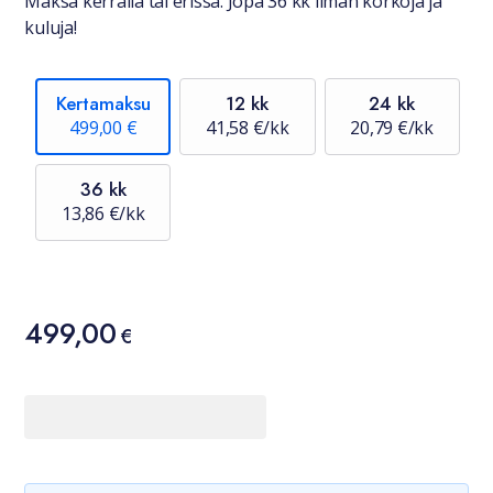
Maksa kerralla tai erissä. Jopa 36 kk ilman korkoja ja
kuluja!
Kertamaksu
12 kk
24 kk
499,00 €
41,58 €/kk
20,79 €/kk
36 kk
13,86 €/kk
Hinta
499,00
499,00 €
€