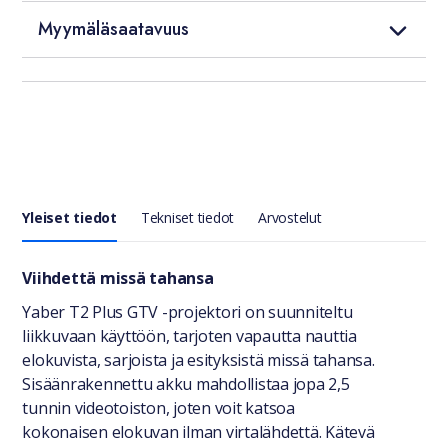
Myymäläsaatavuus
Yleiset tiedot
Tekniset tiedot
Arvostelut
Yleiset tiedot
Viihdettä missä tahansa
Yaber T2 Plus GTV -projektori on suunniteltu
liikkuvaan käyttöön, tarjoten vapautta nauttia
elokuvista, sarjoista ja esityksistä missä tahansa.
Sisäänrakennettu akku mahdollistaa jopa 2,5
tunnin videotoiston, joten voit katsoa
kokonaisen elokuvan ilman virtalähdettä. Kätevä