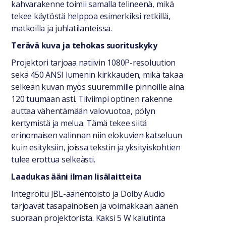
kahvarakenne toimii samalla telineenä, mikä
tekee käytöstä helppoa esimerkiksi retkillä,
matkoilla ja juhlatilanteissa.
Terävä kuva ja tehokas suorituskyky
Projektori tarjoaa natiivin 1080P-resoluution
sekä 450 ANSI lumenin kirkkauden, mikä takaa
selkeän kuvan myös suuremmille pinnoille aina
120 tuumaan asti. Tiiviimpi optinen rakenne
auttaa vähentämään valovuotoa, pölyn
kertymistä ja melua. Tämä tekee siitä
erinomaisen valinnan niin elokuvien katseluun
kuin esityksiin, joissa tekstin ja yksityiskohtien
tulee erottua selkeästi.
Laadukas ääni ilman lisälaitteita
Integroitu JBL-äänentoisto ja Dolby Audio
tarjoavat tasapainoisen ja voimakkaan äänen
suoraan projektorista. Kaksi 5 W kaiutinta