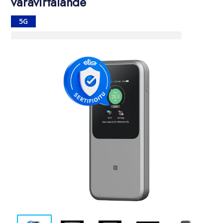
varavirtalähde
5G