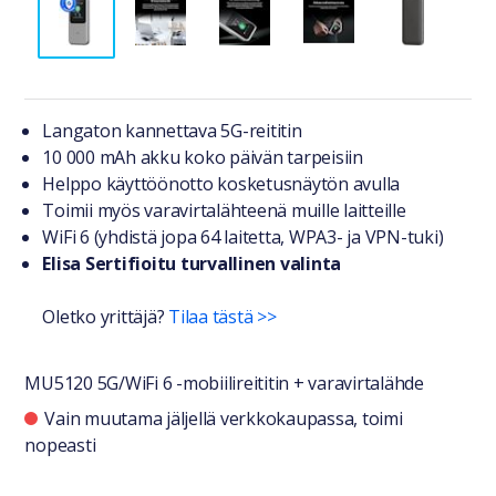
Tuotteesta lyhyesti
Langaton kannettava 5G-reititin
10 000 mAh akku koko päivän tarpeisiin
Helppo käyttöönotto kosketusnäytön avulla
Toimii myös varavirtalähteenä muille laitteille
WiFi 6 (yhdistä jopa 64 laitetta, WPA3- ja VPN-tuki)
Elisa Sertifioitu turvallinen valinta
Oletko yrittäjä?
Tilaa tästä >>
MU5120 5G/WiFi 6 -mobiilireititin + varavirtalähde
Saatavuustiedot
Vain muutama jäljellä verkkokaupassa, toimi
nopeasti