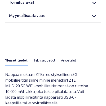
Toimitustavat
Myymäläsaatavuus
Yleiset tiedot
Tekniset tiedot
Arvostelut
Yleiset tiedot
Nappaa mukaasi ZTE:n edistyksellinen 5G -
mobiilireititin sinne minne menetkin! ZTE
MU5120 5G WiFi -mobiilireitittimessä on riittoisa
10 000 mAh akku joka tukee pikalatausta. Voit
ladata mobiilireititintä näppärästi USB-C-
kaapelilla tai varavirtalähteellä.