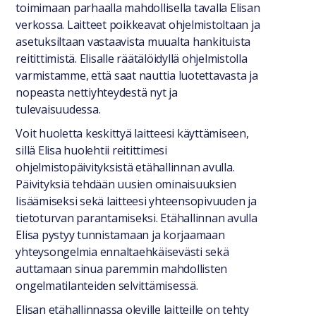
toimimaan parhaalla mahdollisella tavalla Elisan
verkossa. Laitteet poikkeavat ohjelmistoltaan ja
asetuksiltaan vastaavista muualta hankituista
reitittimistä. Elisalle räätälöidyllä ohjelmistolla
varmistamme, että saat nauttia luotettavasta ja
nopeasta nettiyhteydestä nyt ja
tulevaisuudessa.
Voit huoletta keskittyä laitteesi käyttämiseen,
sillä Elisa huolehtii reitittimesi
ohjelmistopäivityksistä etähallinnan avulla.
Päivityksiä tehdään uusien ominaisuuksien
lisäämiseksi sekä laitteesi yhteensopivuuden ja
tietoturvan parantamiseksi. Etähallinnan avulla
Elisa pystyy tunnistamaan ja korjaamaan
yhteysongelmia ennaltaehkäisevästi sekä
auttamaan sinua paremmin mahdollisten
ongelmatilanteiden selvittämisessä.
Elisan etähallinnassa oleville laitteille on tehty