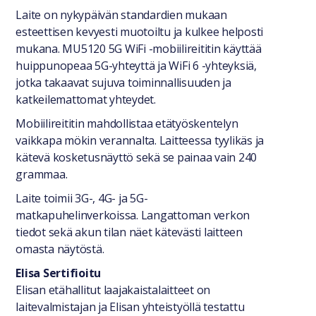
Laite on nykypäivän standardien mukaan
esteettisen kevyesti muotoiltu ja kulkee helposti
mukana. MU5120 5G WiFi -mobiilireititin käyttää
huippunopeaa 5G-yhteyttä ja WiFi 6 -yhteyksiä,
jotka takaavat sujuva toiminnallisuuden ja
katkeilemattomat yhteydet.
Mobiilireititin mahdollistaa etätyöskentelyn
vaikkapa mökin verannalta. Laitteessa tyylikäs ja
kätevä kosketusnäyttö sekä se painaa vain 240
grammaa.
Laite toimii 3G-, 4G- ja 5G-
matkapuhelinverkoissa. Langattoman verkon
tiedot sekä akun tilan näet kätevästi laitteen
omasta näytöstä.
Elisa Sertifioitu
Elisan etähallitut laajakaistalaitteet on
laitevalmistajan ja Elisan yhteistyöllä testattu