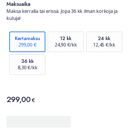
Maksuaika
Maksa kerralla tai erissä. Jopa 36 kk ilman korkoja ja
kuluja!
Kertamaksu
12 kk
24 kk
299,00 €
24,90 €/kk
12,45 €/kk
36 kk
8,30 €/kk
Hinta
299,00
299,00 €
€