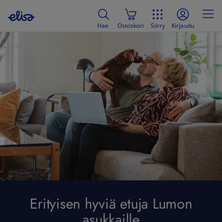
Hae
Ostoskori
Siirry
Kirjaudu
Erityisen hyviä etuja Lumon
asukkaille