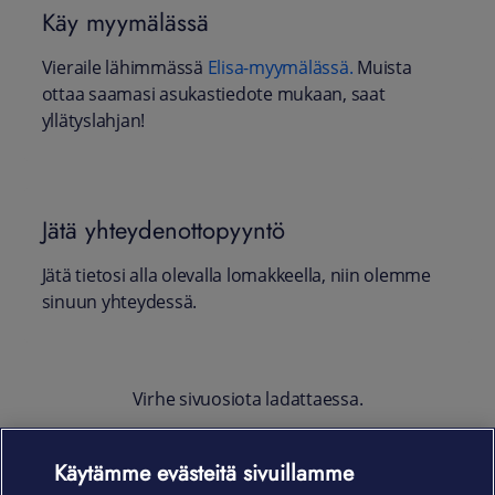
Käy myymälässä
Vieraile lähimmässä
Elisa-myymälässä.
Muista
ottaa saamasi asukastiedote mukaan, saat
yllätyslahjan!
Jätä yhteydenottopyyntö
Jätä tietosi alla olevalla lomakkeella, niin olemme
sinuun yhteydessä.
Virhe sivuosiota ladattaessa.
Käytämme evästeitä sivuillamme
Laitteet & liittymät