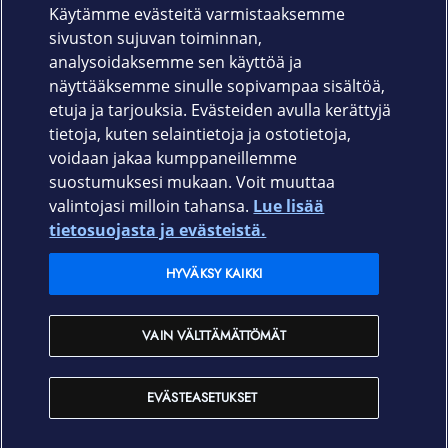
Käytämme evästeitä varmistaaksemme
sivuston sujuvan toiminnan,
Palvelut
analysoidaksemme sen käyttöä ja
näyttääksemme sinulle sopivampaa sisältöä,
etuja ja tarjouksia. Evästeiden avulla kerättyjä
Tuki
tietoja, kuten selaintietoja ja ostotietoja,
voidaan jakaa kumppaneillemme
Ajankohtaista
suostumuksesi mukaan. Voit muuttaa
valintojasi milloin tahansa.
Lue lisää
Elisa Oyj
tietosuojasta ja evästeistä.
HYVÄKSY KAIKKI
In English
VAIN VÄLTTÄMÄTTÖMÄT
På Svenska
EVÄSTEASETUKSET
Sopimusehdot
Tietosuoja
Saavutettavuus
Evästeasetukset
Tekijänoikeudet © 2026 Elisa Oyj.