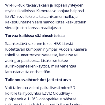
Wi-Fi 6 -tuki takaa vakaan ja nopean yhteyden
myös ulkotiloissa. Kameraa voi ohjata helposti
EZVIZ-sovelluksella tai äänikomennoilla, ja
kaksisuuntainen ääni mahdollistaa keskustelun
vierailijoiden kanssa reaaliajassa.
Turvaa kaikissa sääolosuhteissa
Säänkestävä rakenne tekee HB8 Litestä
luotettavan kumppanin ympäri vuoden. Kamera
toimii saumattomasti sateessa, lumessa tai
auringonpaisteessa. Lisäksi se tukee
aurinkopaneelien käyttöä, mikä vähentää
lataustarvetta entisestään.
Tallennusvaihtoehdot ja tietoturva
Voit tallentaa videot paikallisesti microSD-
kortille tai hyödyntää EZVIZ CloudPlay -
pilvipalvelua. H.265-videopakkaus säästää
tallennustilaa ja kaistanleveyttä ilman laadun