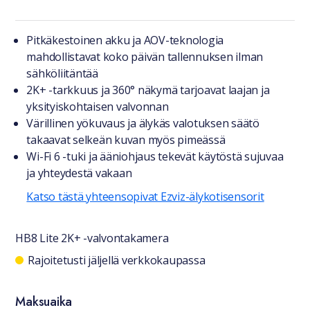
Tuotteesta lyhyesti
Pitkäkestoinen akku ja AOV-teknologia
mahdollistavat koko päivän tallennuksen ilman
sähköliitäntää
2K+ -tarkkuus ja 360° näkymä tarjoavat laajan ja
yksityiskohtaisen valvonnan
Värillinen yökuvaus ja älykäs valotuksen säätö
takaavat selkeän kuvan myös pimeässä
Wi-Fi 6 -tuki ja ääniohjaus tekevät käytöstä sujuvaa
ja yhteydestä vakaan
Katso tästä yhteensopivat Ezviz-älykotisensorit
HB8 Lite 2K+ -valvontakamera
Saatavuustiedot
Rajoitetusti jäljellä verkkokaupassa
Maksuaika