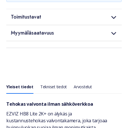
Toimitustavat
Myymäläsaatavuus
Yleiset tiedot
Tekniset tiedot
Arvostelut
Yleiset tiedot
Tehokas valvonta ilman sähköverkkoa
EZVIZ HB8 Lite 2K+ on älykäs ja
kustannustehokas valvontakamera, joka tarjoaa
huippuluokan suojaa ilman monimutkaista