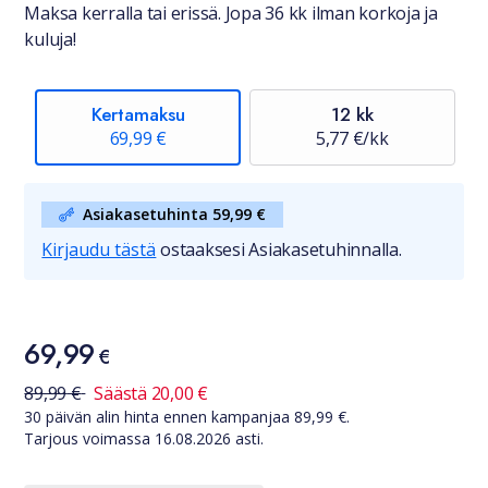
Maksa kerralla tai erissä. Jopa 36 kk ilman korkoja ja
kuluja!
Kertamaksu
12 kk
69,99 €
5,77 €/kk
Asiakasetuhinta 59,99 €
Kirjaudu tästä
ostaaksesi Asiakasetuhinnalla.
Hinta
69,99
69,99 €
€
30 päivän alin hinta ennen kampanjaa
89,99
€
89,99
€
Säästä
20,00
€
30 päivän alin hinta ennen kampanjaa
89,99
€.
Tarjous voimassa
16.08.2026
asti.