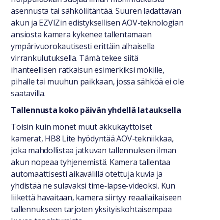
asennusta tai sähköliitäntää. Suuren ladattavan
akun ja EZVIZin edistyksellisen AOV-teknologian
ansiosta kamera kykenee tallentamaan
ympärivuorokautisesti erittäin alhaisella
virrankulutuksella. Tämä tekee siitä
ihanteellisen ratkaisun esimerkiksi mökille,
pihalle tai muuhun paikkaan, jossa sähköä ei ole
saatavilla.
Tallennusta koko päivän yhdellä latauksella
Toisin kuin monet muut akkukäyttöiset
kamerat, HB8 Lite hyödyntää AOV-tekniikkaa,
joka mahdollistaa jatkuvan tallennuksen ilman
akun nopeaa tyhjenemistä. Kamera tallentaa
automaattisesti aikavälillä otettuja kuvia ja
yhdistää ne sulavaksi time-lapse-videoksi. Kun
liikettä havaitaan, kamera siirtyy reaaliaikaiseen
tallennukseen tarjoten yksityiskohtaisempaa