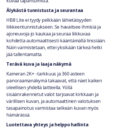
kuvaa tapahtumista.
Älykästä tunnistusta ja seurantaa
HB8 Lite ei tyydy pelkkään lähietäisyyden
liikkeentunnistukseen. Se havaitsee ihmisiä ja
ajoneuvoja jo kaukaa ja seuraa liikkuvaa
kohdetta automaattisesti kääntämällä linssiään.
Näin varmistetaan, ettei yksikään tärkeä hetki
jää tallentamatta.
Terävä kuva ja laaja näkymä
Kameran 2K+ -tarkkuus ja 360 asteen
panoraamanäkymä takaavat, että näet kaiken
oleellisen yhdellä laitteella. Yöllä
sisäänrakennetut valot tarjoavat kirkkaan ja
värillisen kuvan, ja automaattinen valotuksen
tasapainotus varmistaa selkeän kuvan myös
hämärässä.
Luotettava yhteys ja helppo hallinta