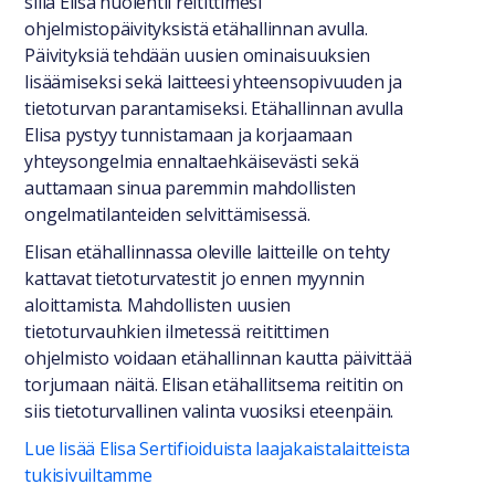
sillä Elisa huolehtii reitittimesi
ohjelmistopäivityksistä etähallinnan avulla.
Päivityksiä tehdään uusien ominaisuuksien
lisäämiseksi sekä laitteesi yhteensopivuuden ja
tietoturvan parantamiseksi. Etähallinnan avulla
Elisa pystyy tunnistamaan ja korjaamaan
yhteysongelmia ennaltaehkäisevästi sekä
auttamaan sinua paremmin mahdollisten
ongelmatilanteiden selvittämisessä.
Elisan etähallinnassa oleville laitteille on tehty
kattavat tietoturvatestit jo ennen myynnin
aloittamista. Mahdollisten uusien
tietoturvauhkien ilmetessä reitittimen
ohjelmisto voidaan etähallinnan kautta päivittää
torjumaan näitä. Elisan etähallitsema reititin on
siis tietoturvallinen valinta vuosiksi eteenpäin.
Lue lisää Elisa Sertifioiduista laajakaistalaitteista
tukisivuiltamme