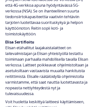
että 4G-verkkoa apuna hyödyntävässä 5G-
verkossa (NSA). Se on ihanteellinen suurta
tiedonsiirtokapasiteettia vaativiin tehtäviin
tarjoten luotettavaa suorituskykyä ja helpon
käyttöönoton. Reitin sopii koti- ja
toimistokäyttöön.
Elisa Sertifioitu
Elisan etähallitut laajakaistalaitteet on
laitevalmistajan ja Elisan yhteistyöllä testattu
toimimaan parhaalla mahdollisella tavalla Elisan
verkossa. Laitteet poikkeavat ohjelmistoltaan ja
asetuksiltaan vastaavista muualta hankituista
reitittimistä. Elisalle räätälöidyllä ohjelmistolla
varmistamme, että saat nauttia luotettavasta ja
nopeasta nettiyhteydestä nyt ja
tulevaisuudessa.
Voit huoletta keskittyä laitteesi käyttämiseen,