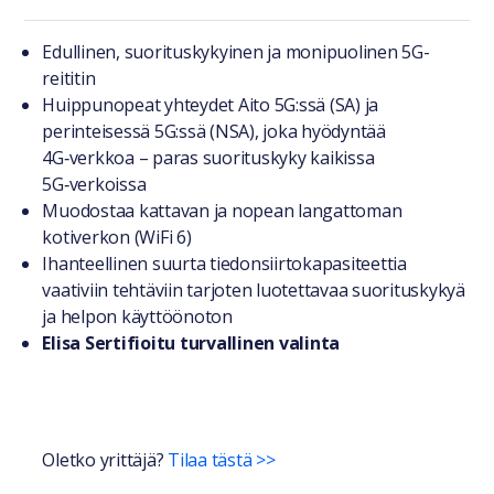
Tuotteesta lyhyesti
Edullinen, suorituskykyinen ja monipuolinen 5G-
reititin
Huippunopeat yhteydet Aito 5G:ssä (SA) ja
perinteisessä 5G:ssä (NSA), joka hyödyntää
4G‑verkkoa – paras suorituskyky kaikissa
5G‑verkoissa
Muodostaa kattavan ja nopean langattoman
kotiverkon (WiFi 6)
Ihanteellinen suurta tiedonsiirtokapasiteettia
vaativiin tehtäviin tarjoten luotettavaa suorituskykyä
ja helpon käyttöönoton
Elisa Sertifioitu turvallinen valinta
Oletko yrittäjä?
Tilaa tästä >>