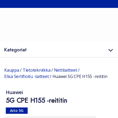
Kategoriat
Kauppa
/
Tietotekniikka
/
Nettilaitteet
/
Elisa Sertifioitu -laitteet
/
Huawei 5G CPE H155 -reititin
Huawei
5G CPE H155 -reititin
Aito 5G