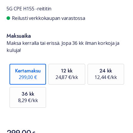
5G CPE H155 -reititin
Saatavuustiedot
Reilusti verkkokaupan varastossa
Maksuaika
Maksa kerralla tai erissä. Jopa 36 kk ilman korkoja ja
kuluja!
Kertamaksu
12 kk
24 kk
299,00 €
24,87 €/kk
12,44 €/kk
36 kk
8,29 €/kk
Hinta
299,00
299,00 €