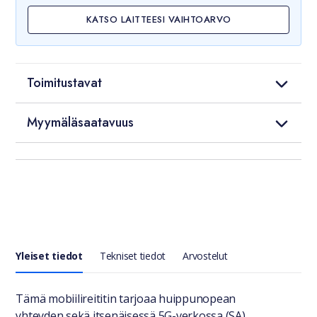
KATSO LAITTEESI VAIHTOARVO
Toimitustavat
Myymäläsaatavuus
Yleiset tiedot
Tekniset tiedot
Arvostelut
Yleiset tiedot
Tämä mobiilireititin tarjoaa huippunopean
yhteyden sekä itsenäisessä 5G-verkossa (SA)