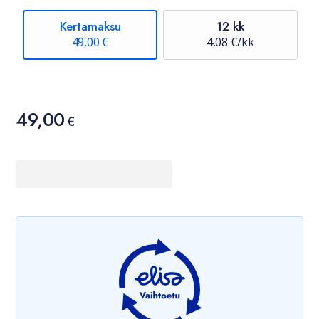
Kertamaksu
12 kk
49,00 €
4,08 €/kk
Hinta
49,00
49,00 €
€