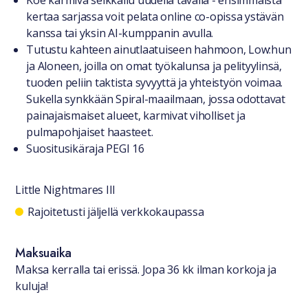
Koe karmiva seikkailu uudella tavalla - ensimmäistä
kertaa sarjassa voit pelata online co-opissa ystävän
kanssa tai yksin AI-kumppanin avulla.
Tutustu kahteen ainutlaatuiseen hahmoon, Low:hun
ja Aloneen, joilla on omat työkalunsa ja pelityylinsä,
tuoden peliin taktista syvyyttä ja yhteistyön voimaa.
Sukella synkkään Spiral-maailmaan, jossa odottavat
painajaismaiset alueet, karmivat viholliset ja
pulmapohjaiset haasteet.
Suositusikäraja PEGI 16
Little Nightmares III
Saatavuustiedot
Rajoitetusti jäljellä verkkokaupassa
Maksuaika
Maksa kerralla tai erissä. Jopa 36 kk ilman korkoja ja
kuluja!