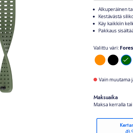
Tuotteest
Alkuperäinen ta
Kestävästä silik
Käy kaikkiin ke
Pakkaus sisältää
Valittu väri:
Fores
Valitse vä
Saatavuu
Vain muutama jä
Maksuaika
Maksa kerralla tai 
Kerta
49,