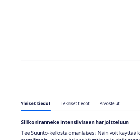
Yleiset tiedot
Tekniset tiedot
Arvostelut
Yleiset tiedot
Silikoniranneke intensiiviseen harjoitteluun
Tee Suunto-kellosta omanlaisesi. Näin voit käyttää 