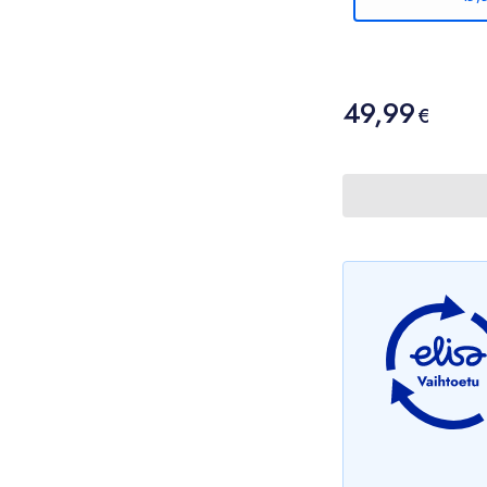
Hinta
49,99
49,99 €
€