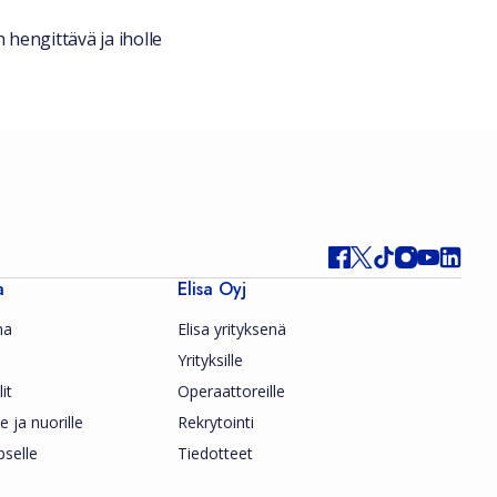
hengittävä ja iholle
a
Elisa Oyj
ma
Elisa yrityksenä
Yrityksille
it
Operaattoreille
le ja nuorille
Rekrytointi
pselle
Tiedotteet