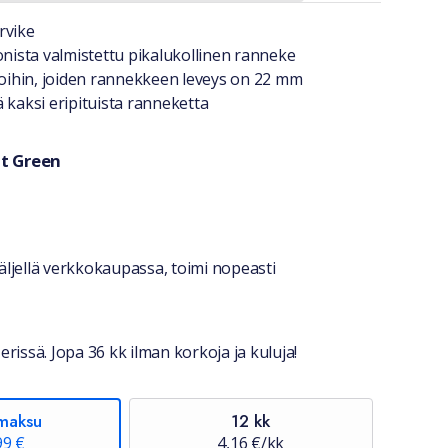
a lyhyesti
rvike
onista valmistettu pikalukollinen ranneke
lloihin, joiden rannekkeen leveys on 22 mm
 kaksi eripituista ranneketta
t Green
ri
stiedot
ljellä verkkokaupassa, toimi nopeasti
erissä. Jopa 36 kk ilman korkoja ja kuluja!
maksu
12 kk
99 €
4,16 €/kk