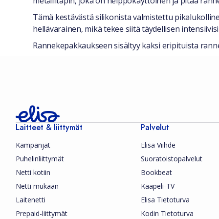
metallitapin, joka on helppokäyttöinen ja pitää rann
Tämä kestävästä silikonista valmistettu pikalukolli
hellävarainen, mikä tekee siitä täydellisen intensiivisii
Rannekepakkaukseen sisältyy kaksi eripituista rann
Laitteet & liittymät
Palvelut
Kampanjat
Elisa Viihde
Puhelinliittymät
Suoratoistopalvelut
Netti kotiin
Bookbeat
Netti mukaan
Kaapeli-TV
Laitenetti
Elisa Tietoturva
Prepaid-liittymät
Kodin Tietoturva