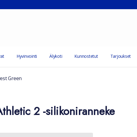
at
Hyvinvointi
Älykoti
Kunnostetut
Tarjoukset
rest Green
hletic 2 -silikoniranneke