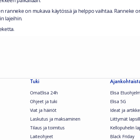
ekkeen paikallaan.
nen ranneke on mukava käytössä ja helppo vaihtaa. Ranneke on 
n lajeihin.
eketta.
Tuki
Ajankohtaist
OmaElisa 24h
Elisa Etuohjel
Ohjeet ja tuki
Elisa 5G
Viat ja häiriöt
Ideat ja artikkel
Laskutus ja maksaminen
Liittymät lapsil
Tilaus ja toimitus
Kellopuhelin la
Laiteohjeet
Black Friday